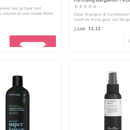
Fortifying Bergamot - 41
evoel aan je haar met
 volume en een matte finish.
Deze Shampoo & Conditioner F
heeft de frisse geur van Berg
Match...
11,12
13,90
Geef een seintje