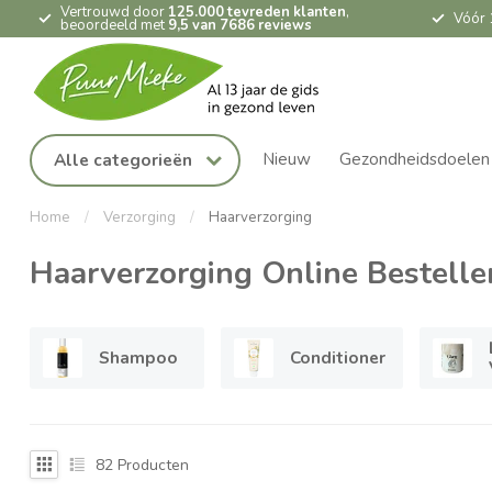
Vertrouwd door
125.000 tevreden klanten
,
Vóór 
beoordeeld met
9,5 van 7686 reviews
Nieuw
Gezondheidsdoelen
Alle categorieën
Home
/
Verzorging
/
Haarverzorging
Haarverzorging Online Bestelle
Shampoo
Conditioner
82
Producten