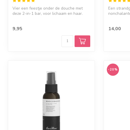
Vier een feestje onder de douche met
Een strandg
deze 2-in-1 bar, voor lichaam en haar.
nonchalante
Met ...
9,95
14,00
-20%