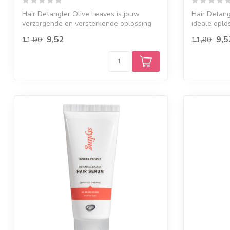
Hair Detangler Olive Leaves is jouw
Hair Detang
verzorgende en versterkende oplossing
ideale oplo
voor d...
ontklitt...
9,52
9,5
11,90
11,90