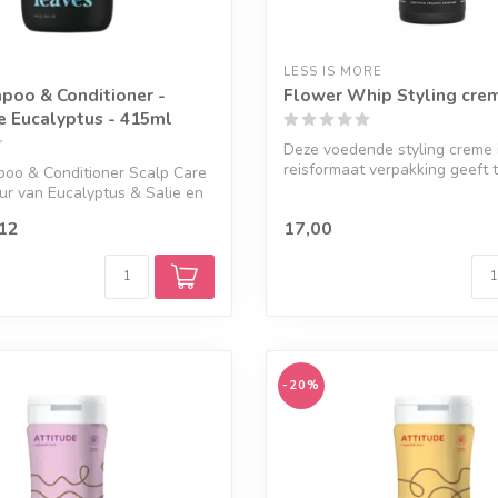
LESS IS MORE
oo & Conditioner -
Flower Whip Styling cre
e Eucalyptus - 415ml
Deze voedende styling creme 
reisformaat verpakking geeft t
oo & Conditioner Scalp Care
de...
ur van Eucalyptus & Salie en
12
17,00
-20%