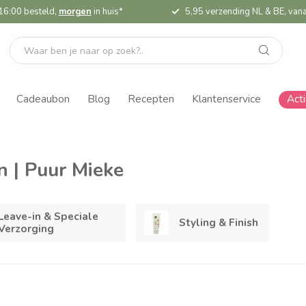
16:00 besteld,
morgen
in huis*
5,95 verzending NL & BE, vana
Cadeaubon
Blog
Recepten
Klantenservice
Act
n | Puur Mieke
Leave-in & Speciale
Styling & Finish
Verzorging