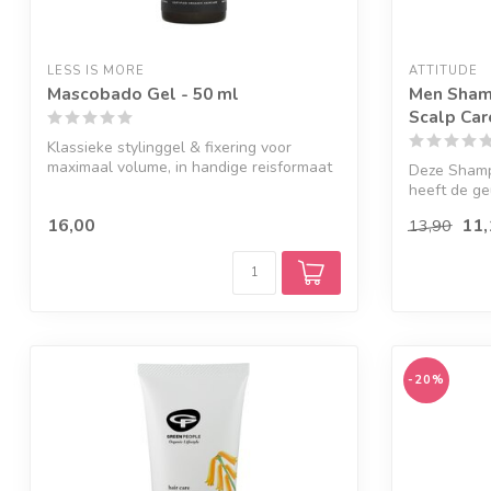
LESS IS MORE
ATTITUDE
Mascobado Gel - 50 ml
Men Shamp
Scalp Car
Klassieke stylinggel & fixering voor
maximaal volume, in handige reisformaat
Deze Shamp
ver...
heeft de ge
ve...
16,00
11,
13,90
-20%