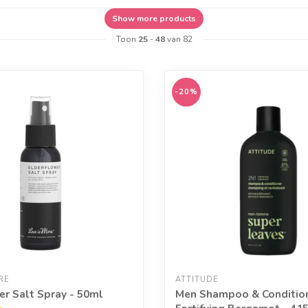
Show more products
Toon
25
-
48
van 82
-20%
RE
ATTITUDE
er Salt Spray - 50ml
Men Shampoo & Condition