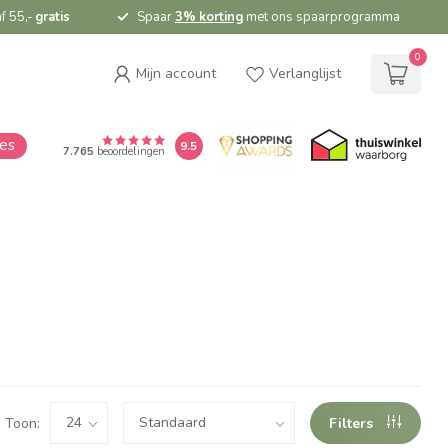
f 55,-
gratis
Spaar
3% korting
met ons spaarprogramma
0
Mijn account
Verlanglijst
ies
9.5
7.765
beoordelingen
Toon:
Filters