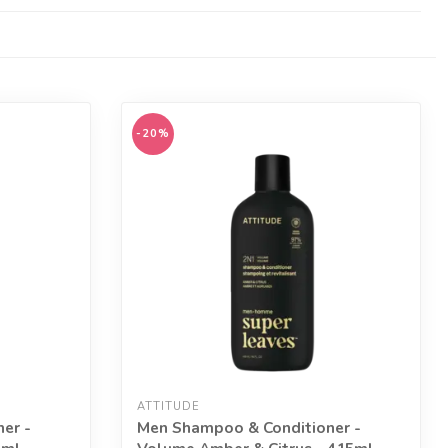
-20%
ATTITUDE
er -
Men Shampoo & Conditioner -