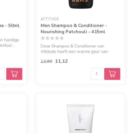
ATTITUDE
me - 50ml
Men Shampoo & Conditioner -
Nourishing Patchouli - 415ml
in handige
extuur ,
Deze Shampoo & Conditioner van
Attitude heeft een warme geur van
Patchouli en Bo...
11,12
13,90