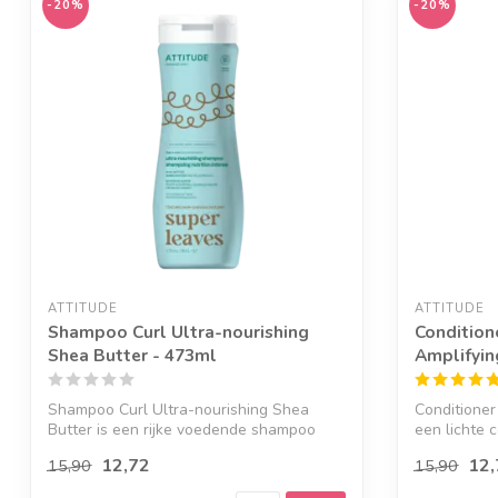
-20%
-20%
ATTITUDE
ATTITUDE
Shampoo Curl Ultra-nourishing
Condition
Shea Butter - 473ml
Amplifyin
Shampoo Curl Ultra-nourishing Shea
Conditioner
Butter is een rijke voedende shampoo
een lichte c
voor kru...
12,72
12,
15,90
15,90