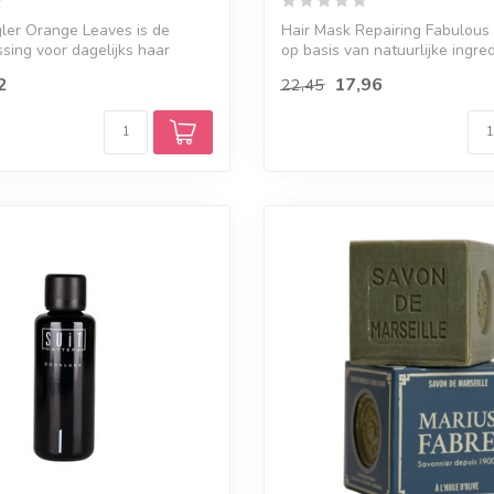
ler Orange Leaves is de
Hair Mask Repairing Fabulous 
ssing voor dagelijks haar
op basis van natuurlijke ingred
2
17,96
22,45