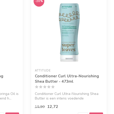
-20%
Geef een seintje
ATTITUDE
ng
Conditioner Curl Ultra-Nourishing
Shea Butter - 473ml
ringa Oil is
Conditioner Curl Ultra-Nourishing Shea
end h...
Butter is een intens voedende
conditioner...
12,72
15,90