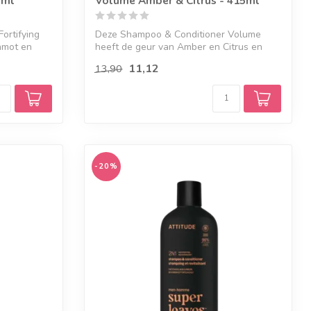
5ml
Volume Amber & Citrus - 415ml
ortifying
Deze Shampoo & Conditioner Volume
amot en
heeft de geur van Amber en Citrus en
geeft vol...
11,12
13,90
-20%