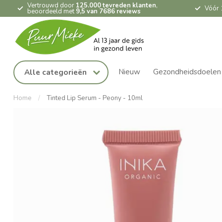
Vertrouwd door
125.000 tevreden klanten
,
Vóór 
beoordeeld met
9,5 van 7686 reviews
Nieuw
Gezondheidsdoelen
Alle categorieën
Home
/
Tinted Lip Serum - Peony - 10ml