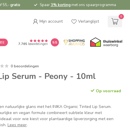
f 55,-
gratis
Spaar
3% korting
met ons spaarprogramma
0
Mijn account
Verlanglijst
ies
9.5
7.765
beoordelingen
0 beoordelingen
Lip Serum - Peony - 10ml
Op voorraad
en natuurlijke glans met het INIKA Organic Tinted Lip Serum.
rlijke en vegan formule combineert subtiele kleur met
 ideaal voor wie kiest voor plantaardige lipverzorging met een
nish.
Lees meer
.