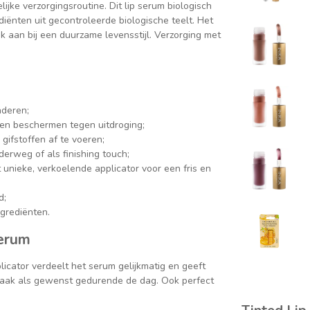
ijke verzorgingsroutine. Dit lip serum biologisch
ediënten uit gecontroleerde biologische teelt. Het
ok aan bij een duurzame levensstijl. Verzorging met
nderen;
 en beschermen tegen uitdroging;
gifstoffen af te voeren;
derweg of als finishing touch;
 unieke, verkoelende applicator voor een fris en
d;
grediënten.
Serum
icator verdeelt het serum gelijkmatig en geeft
 vaak als gewenst gedurende de dag. Ook perfect