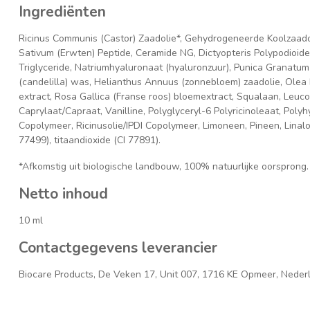
Ingrediënten
Ricinus Communis (Castor) Zaadolie*, Gehydrogeneerde Koolzaadolie
Sativum (Erwten) Peptide, Ceramide NG, Dictyopteris Polypodioide
Triglyceride, Natriumhyaluronaat (hyaluronzuur), Punica Granatum
(candelilla) was, Helianthus Annuus (zonnebloem) zaadolie, Olea 
extract, Rosa Gallica (Franse roos) bloemextract, Squalaan, Leuco
Caprylaat/Capraat, Vanilline, Polyglyceryl-6 Polyricinoleaat, Poly
Copolymeer, Ricinusolie/IPDI Copolymeer, Limoneen, Pineen, Linaloo
77499), titaandioxide (CI 77891).
*Afkomstig uit biologische landbouw, 100% natuurlijke oorsprong.
Netto inhoud
10 ml
Contactgegevens leverancier
Biocare Products, De Veken 17, Unit 007, 1716 KE Opmeer, Neder