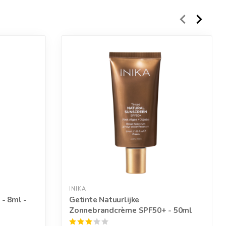
INIKA
 - 8ml -
Getinte Natuurlijke
Zonnebrandcrème SPF50+ - 50ml