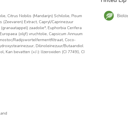
Tinted Lip
Biolo
, Citrus Nobilis (Mandarijn) Schilolie, Pisum
s (Zeevaren) Extract, Capryl/Caprinezuur
 (granaatappel) zaadolie*, Euphorbia Cerifera
Europaea (olijf) vruchtolie, Capsicum Annuum
nostoc/Radijswortelfermentfiltraat, Coco-
hydroxystearinezuur, Dilinoleïnezuur/Butaandiol
l, Kan bevatten (+/-): IJzeroxiden (CI 77491, CI
land