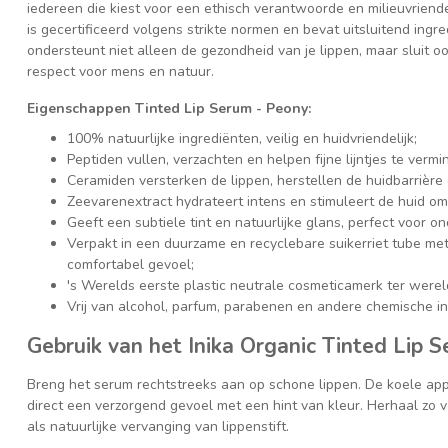
iedereen die kiest voor een ethisch verantwoorde en milieuvriendel
is gecertificeerd volgens strikte normen en bevat uitsluitend ingr
ondersteunt niet alleen de gezondheid van je lippen, maar sluit o
respect voor mens en natuur.
Eigenschappen Tinted Lip Serum - Peony:
100% natuurlijke ingrediënten, veilig en huidvriendelijk;
Peptiden vullen, verzachten en helpen fijne lijntjes te vermi
Ceramiden versterken de lippen, herstellen de huidbarrière
Zeevarenextract hydrateert intens en stimuleert de huid om 
Geeft een subtiele tint en natuurlijke glans, perfect voor on
Verpakt in een duurzame en recyclebare suikerriet tube met
comfortabel gevoel;
's Werelds eerste plastic neutrale cosmeticamerk ter werel
Vrij van alcohol, parfum, parabenen en andere chemische in
Gebruik van het Inika Organic Tinted Lip 
Breng het serum rechtstreeks aan op schone lippen. De koele appl
direct een verzorgend gevoel met een hint van kleur. Herhaal zo
als natuurlijke vervanging van lippenstift.