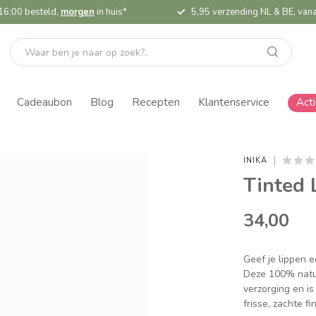
16:00 besteld,
morgen
in huis*
5,95 verzending NL & BE, vana
Cadeaubon
Blog
Recepten
Klantenservice
Act
INIKA
Tinted 
34,00
Geef je lippen e
Deze 100% natuu
verzorging en is
frisse, zachte fi