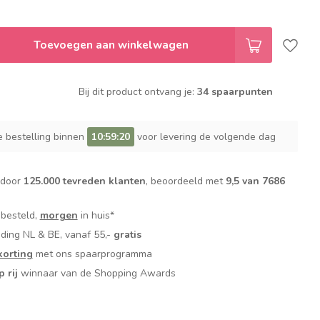
Toevoegen aan winkelwagen
Bij dit product ontvang je:
34 spaarpunten
e bestelling binnen
10:59:19
voor levering de volgende dag
 door
125.000 tevreden klanten
, beoordeeld met
9,5 van 7686
 besteld,
morgen
in huis*
nding NL & BE, vanaf 55,-
gratis
orting
met ons spaarprogramma
p rij
winnaar van de Shopping Awards