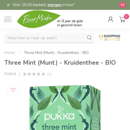
Vóór 16:00 besteld,
morgen
in huis*
5,
9.5
0
MENU
Home
/
Three Mint (Munt) - Kruidenthee - BIO
Three Mint (Munt) - Kruidenthee - BIO
(0)
PUKKA