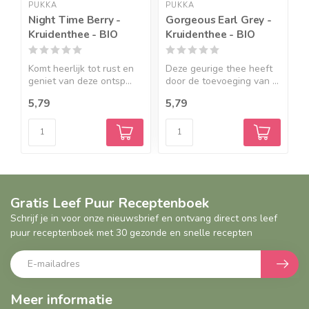
PUKKA
PUKKA
Y
Night Time Berry -
Gorgeous Earl Grey -
H
Kruidenthee - BIO
Kruidenthee - BIO
r
z
Komt heerlijk tot rust en
Deze geurige thee heeft
Y
geniet van deze ontsp...
door de toevoeging van ...
H
r
5,79
5,79
1
Gratis Leef Puur Receptenboek
Schrijf je in voor onze nieuwsbrief en ontvang direct ons leef
puur receptenboek met 30 gezonde en snelle recepten
Meer informatie