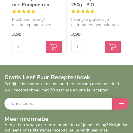
met Pompoen en
250g - BIO
m
Gember - 250g - BIO
-
Maak een heerlijk
Heerlijke glutenvrije
H
miso(soep) met deze
rijstnoodles gemaakt van
w
noodles a...
...
n
3,99
3,99
4
Gratis Leef Puur Receptenboek
Schrijf je in voor onze nieuwsbrief en ontvang direct ons leef
puur receptenboek met 30 gezonde en snelle recepten
Meer informatie
Heb je een vraag over onze producten of je bestelling? Bekijk dan
ook eens onze klantenservicepagina. Je vindt hier onze