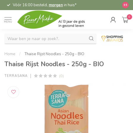
Vóór 16:00 besteld,
morgen
in huis*
5,
9.5
0
MENU
Home
/
Thaise Rijst Noodles - 250g - BIO
Thaise Rijst Noodles - 250g - BIO
(0)
TERRASANA