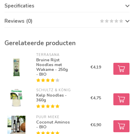
Specificaties
Reviews (0)
Gerelateerde producten
TERRASANA
Bruine Rijst
Noodles met
€4,19
Wakame - 250g
- BIO
SCHULTZ & KÖNIG
Kelp Noodles -
€4,75
360g
PUUR MIEKE
Coconut Aminos
€6,90
- BIO