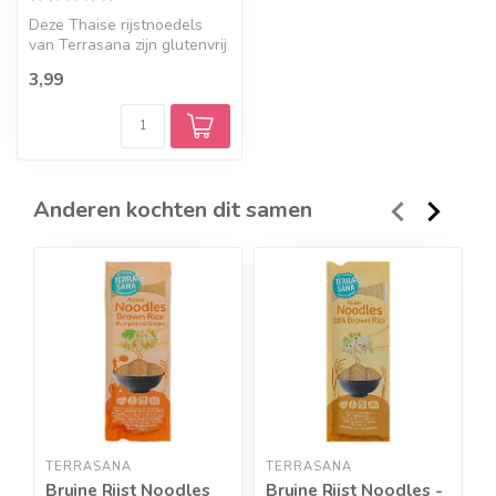
Deze Thaise rijstnoedels
van Terrasana zijn glutenvrij
en bestaan voor 100% uit ...
3,99
Anderen kochten dit samen
TERRASANA
TERRASANA
T
Bruine Rijst Noodles
Bruine Rijst Noodles -
B