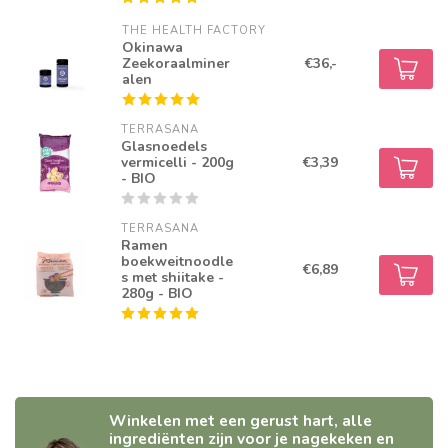
THE HEALTH FACTORY
Okinawa
Zeekoraalminer
€36,-
alen
TERRASANA
Glasnoedels
vermicelli - 200g
€3,39
- BIO
TERRASANA
Ramen
boekweitnoodle
€6,89
s met shiitake -
280g - BIO
Winkelen met een gerust hart, alle
ingrediënten zijn voor je nagekeken en