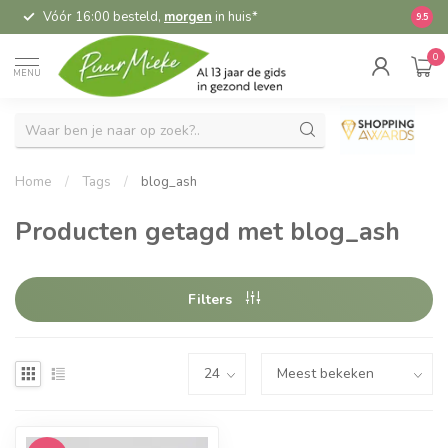
Vóór 16:00 besteld,
morgen
in huis*
5,
9.5
0
MENU
Home
/
Tags
/
blog_ash
Producten getagd met blog_ash
Filters