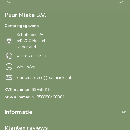
Puur Mieke B.V.
Contactgegevens
Schutboom 2B
5427CG Boekel
Nederland
+31 853030730
WhatsApp
klantenservice@puurmieke.nl
KVK nummer:
69956618
btw-nummer:
NL858080400B01
Informatie
Klanten reviews