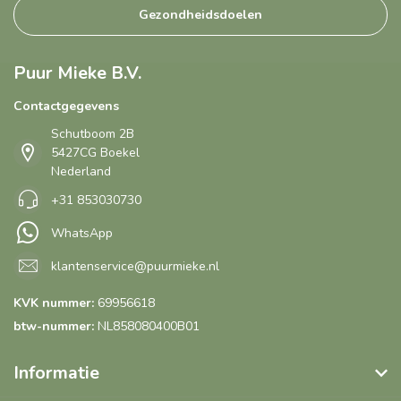
Gezondheidsdoelen
Puur Mieke B.V.
Contactgegevens
Schutboom 2B
5427CG Boekel
Nederland
+31 853030730
WhatsApp
klantenservice@puurmieke.nl
KVK nummer:
69956618
btw-nummer:
NL858080400B01
Informatie