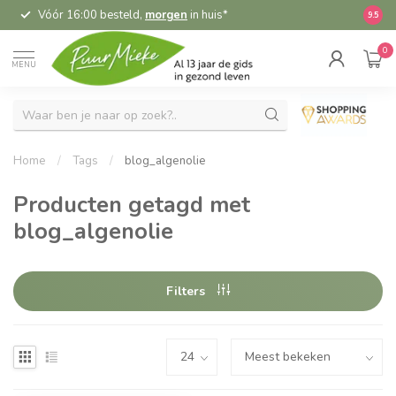
Vóór 16:00 besteld,
morgen
in huis*
5,
9.5
0
MENU
Home
/
Tags
/
blog_algenolie
Producten getagd met
blog_algenolie
Filters