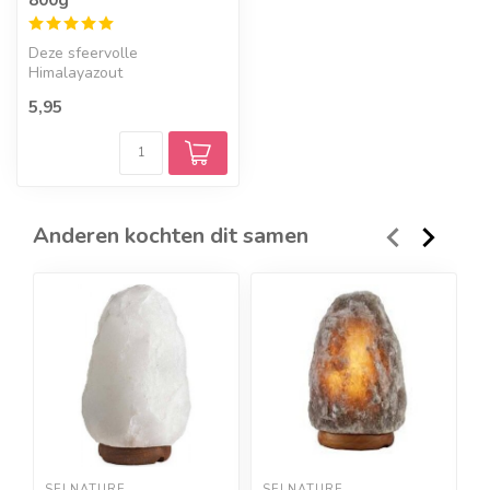
Deze sfeervolle
Himalayazout
theelichthouder geeft een
5,95
mooi, zacht licht en zorg...
Anderen kochten dit samen
SELNATURE
SELNATURE
S