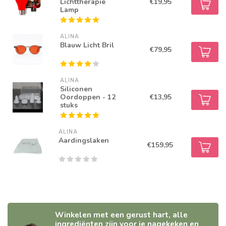
Lichttherapie
€19,95
Lamp
ALINA
Blauw Licht Bril
€79,95
ALINA
Siliconen
Oordoppen - 12
€13,95
stuks
ALINA
Aardingslaken
€159,95
Winkelen met een gerust hart, alle
ingrediënten zijn voor je nagekeken en