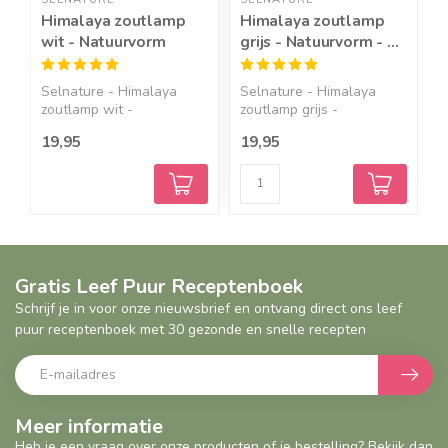
Himalaya zoutlamp
Himalaya zoutlamp
H
wit - Natuurvorm
grijs - Natuurvorm - 2-
n
4 kilo
s
Selnature - Himalaya
Selnature - Himalaya
S
zoutlamp wit -
zoutlamp grijs -
z
Natuurvorm ...
Natuurvor...
H
19,95
19,95
2
Gratis Leef Puur Receptenboek
Schrijf je in voor onze nieuwsbrief en ontvang direct ons leef
puur receptenboek met 30 gezonde en snelle recepten
Meer informatie
Heb je een vraag over onze producten of je bestelling? Bekijk dan