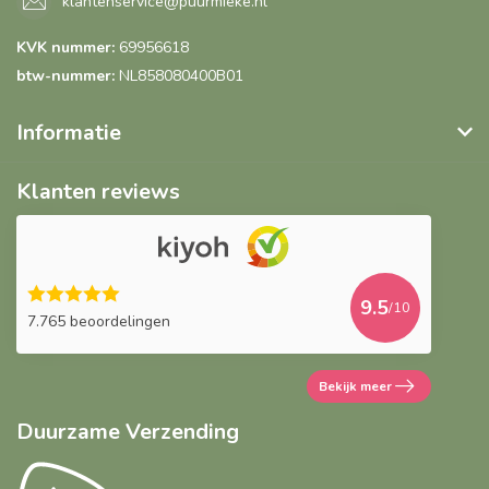
klantenservice@puurmieke.nl
KVK nummer:
69956618
btw-nummer:
NL858080400B01
Informatie
Klanten reviews
9.5
/10
7.765 beoordelingen
Bekijk meer
Duurzame Verzending