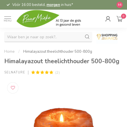
Vóór 16:00 besteld,
morgen
in huis*
5,
9.5
0
MENU
Home
/
Himalayazout theelichthouder 500-800g
Himalayazout theelichthouder 500-800g
(2)
SELNATURE