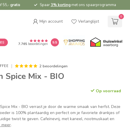
f 55,-
gratis
Spaar
3% korting
met ons spaarprogramma
0
Mijn account
Verlanglijst
ies
9.5
7.765
beoordelingen
2 beoordelingen
FFEE
 Spice Mix - BIO
Op voorraad
Spice Mix - BIO verrast je door de warme smaak van herfst. Deze
oeder is 100% plantaardig en perfect om je favoriete drankjes of
idige twist te geven. Cafeïnevrij, met kaneel, nootmuskaat en
 meer
.