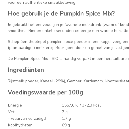
voor een authentieke smaakbeleving.
Hoe gebruik je de Pumpkin Spice Mix?
Je gebruikt het eenvoudig in je favoriete melkdrank (warm of koud
smoothies. Binnen enkele seconden creëer je een warme herfstbel
Schep één theelepel pumpkin spice poeder in een kopje, voeg ee
(plantaardige ) melk erbij. Roer goed door en geniet van je zelfge
De Pumpkin Spice Mix - BIO is handig verpakt in een hersluitbare 
Ingrediënten
Rijstmelk poeder, Kaneel (29%), Gember, Kardemom, Nootmuskaat, 
Voedingswaarde per 100g
Energie
1557,6 kJ / 372,3 kcal
Vet
7 g
- waarvan verzadigd
1,7 g
Koolhydraten
69 g