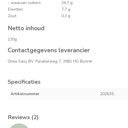
- waarvan suikers
24,7 g
Eiwitten
7,7 g
Zout
0,3 g
Netto inhoud
130g
Contactgegevens leverancier
Ghee Easy BV, Parallelweg 7, 3981 HG Bunnik
Specificaties
Artikelnummer
202635
Reviews (2)