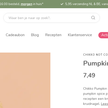
16:00 besteld,
morgen
in huis*
5,95 verzending NL & BE, vana
Cadeaubon
Blog
Recepten
Klantenservice
Act
CHIKKO NOT CO
Pumpkin
7,49
Chikko Pumpkin 
pumpkin spice p
recepten een kru
kruidnagel.
Lees