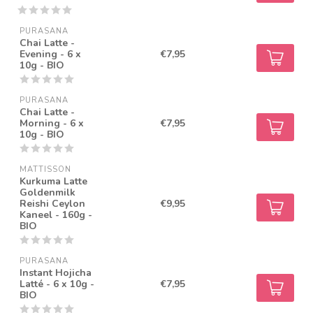
PURASANA
Chai Latte -
Evening - 6 x
€7,95
10g - BIO
PURASANA
Chai Latte -
Morning - 6 x
€7,95
10g - BIO
MATTISSON
Kurkuma Latte
Goldenmilk
Reishi Ceylon
€9,95
Kaneel - 160g -
BIO
PURASANA
Instant Hojicha
Latté - 6 x 10g -
€7,95
BIO