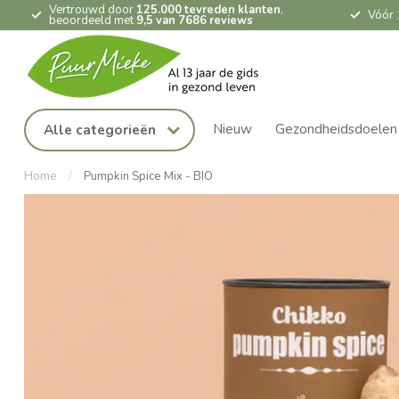
Vertrouwd door
125.000 tevreden klanten
,
Vóór 
beoordeeld met
9,5 van 7686 reviews
Nieuw
Gezondheidsdoelen
Alle categorieën
Home
/
Pumpkin Spice Mix - BIO