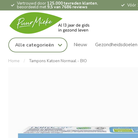
Vertrouwd door
125.000 tevreden klanten
,
Vóór 
beoordeeld met
9,5 van 7686 reviews
Nieuw
Gezondheidsdoelen
Alle categorieën
Home
/
Tampons Katoen Normaal - BIO