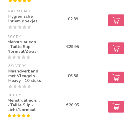
NATRACARE
Hygienische
€2,89
Intiem doekjes
BOODY
Menstruatieondergoed
- Taille Slip -
€29,95
Normaal/Zwaar
&SISTERS
Maandverband
met Vleugels -
€6,86
Heavy - 10 stuks
BOODY
Menstruatieondergoed
- Taille Slip -
€26,95
Licht/Normaal