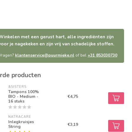
Winkelen met een gerust hart, alle ingrediënten zijn
voor je nagekeken en zijn vrij van schadelijke stoffen.
Vragen?
klantenservice@puurmieke.nl
of bel
+31 853030730
rde producten
&SISTERS
Tampons 100%
BIO - Medium -
€4,75
16 stuks
NATRACARE
Inlegkruisjes
€3,19
String