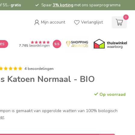
f 55,-
gratis
Spaar
3% korting
met ons spaarprogramma
0
Mijn account
Verlanglijst
ies
9.5
7.765
beoordelingen
4 beoordelingen
s Katoen Normaal - BIO
Op voorraad
ampon is gemaakt van opgerolde watten van 100% biologisch
er
.