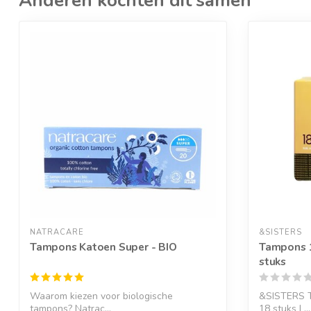
Anderen kochten dit samen
NATRACARE
&SISTERS
Tampons Katoen Super - BIO
Tampons 1
stuks
Waarom kiezen voor biologische
&SISTERS T
tampons? Natrac...
18 stuks L...