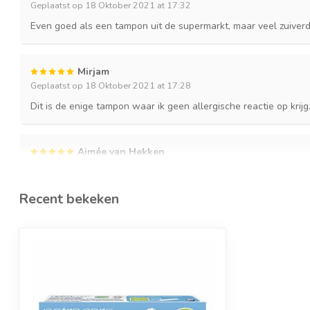
Geplaatst op 18 Oktober 2021 at 17:32
Even goed als een tampon uit de supermarkt, maar veel zuiverd
Mirjam
Geplaatst op 18 Oktober 2021 at 17:28
Dit is de enige tampon waar ik geen allergische reactie op kri
Aimée van Hekken
Geplaatst op 18 Oktober 2021 at 17:19
Zeer prettig materiaal, compleet geen last van gehad.
Recent bekeken
Ik heb nu de normale variant zonder inbrenghuls maar vind deze re
vergelijking met OB de Flexia Night).