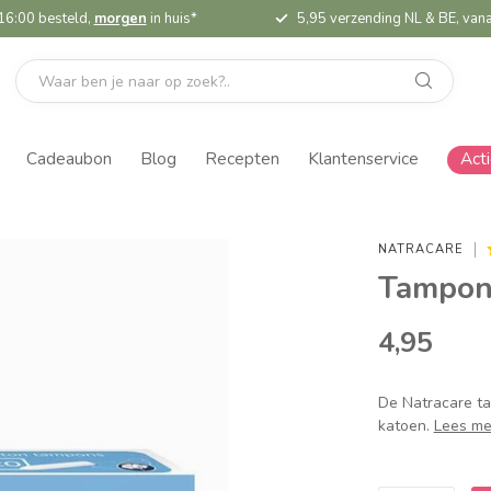
16:00 besteld,
morgen
in huis*
5,95 verzending NL & BE, vana
Cadeaubon
Blog
Recepten
Klantenservice
Act
NATRACARE
Tampon
4,95
De Natracare t
katoen.
Lees me