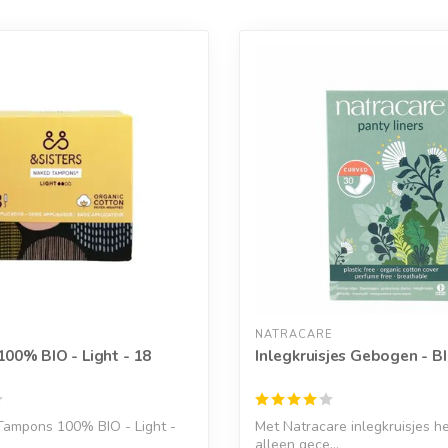
NATRACARE
00% BIO - Light - 18
Inlegkruisjes Gebogen - B
ampons 100% BIO - Light -
Met Natracare inlegkruisjes he
alleen gece...