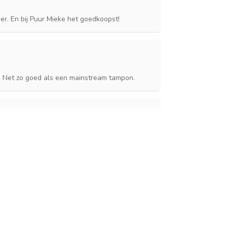
er. En bij Puur Mieke het goedkoopst!
jg. Net zo goed als een mainstream tampon.
latief klein; het lijkt eerder op een mini (in