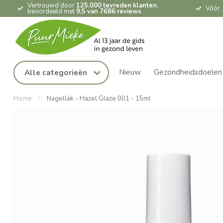
Vertrouwd door
125.000 tevreden klanten
,
Vóór 
beoordeeld met
9,5 van 7686 reviews
Nieuw
Gezondheidsdoelen
Alle categorieën
Home
/
Nagellak - Hazel Glaze 001 - 15ml