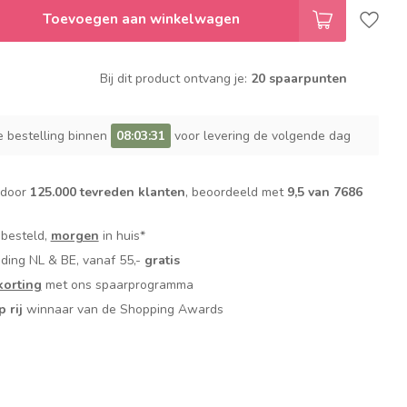
Toevoegen aan winkelwagen
Bij dit product ontvang je:
20 spaarpunten
e bestelling binnen
08:03:30
voor levering de volgende dag
 door
125.000 tevreden klanten
, beoordeeld met
9,5 van 7686
 besteld,
morgen
in huis*
nding NL & BE, vanaf 55,-
gratis
orting
met ons spaarprogramma
p rij
winnaar van de Shopping Awards