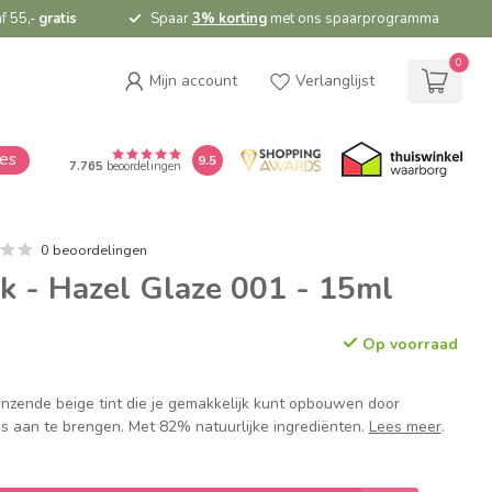
f 55,-
gratis
Spaar
3% korting
met ons spaarprogramma
0
Mijn account
Verlanglijst
ies
9.5
7.765
beoordelingen
0 beoordelingen
k - Hazel Glaze 001 - 15ml
Op voorraad
anzende beige tint die je gemakkelijk kunt opbouwen door
s aan te brengen. Met 82% natuurlijke ingrediënten.
Lees meer
.