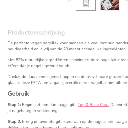
Productomschrijving
De perfecte vegan nagellak voor mensen die veel met hun hande
houdbaarheid en is vrij van de 23 meest schadelijke ingrediënten
Met 82% natuurlijke ingrediënten combineert deze nagellak inten
effect dat je nagels gezond houdt.
Dankzij de duurzame eigenschappen en de recyclebare glazen fla
glas, is deze PETA- en vegan-gecertificeerde nagellak niet alleen
Gebruik
Stap 1:
Begin met een dun laagje gitti
Top & Base Coat.
Dit vormt
je nagels tegen verkleuring.
Stap 2:
Breng je favoriete gitti kleur aan op de nagels. Eén laagj
dekking kun je een tweede laag aanbrengen.