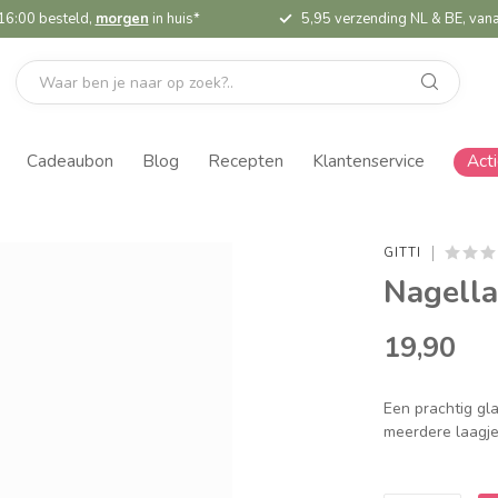
16:00 besteld,
morgen
in huis*
5,95 verzending NL & BE, vana
Cadeaubon
Blog
Recepten
Klantenservice
Act
GITTI
Nagella
19,90
Een prachtig gl
meerdere laagje