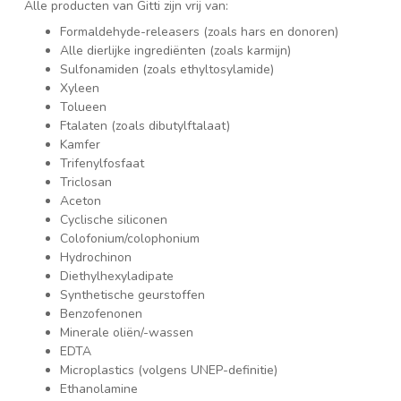
Alle producten van Gitti zijn vrij van:
Formaldehyde-releasers (zoals hars en donoren)
Alle dierlijke ingrediënten (zoals karmijn)
Sulfonamiden (zoals ethyltosylamide)
Xyleen
Tolueen
Ftalaten (zoals dibutylftalaat)
Kamfer
Trifenylfosfaat
Triclosan
Aceton
Cyclische siliconen
Colofonium/colophonium
Hydrochinon
Diethylhexyladipate
Synthetische geurstoffen
Benzofenonen
Minerale oliën/-wassen
EDTA
Microplastics (volgens UNEP-definitie)
Ethanolamine