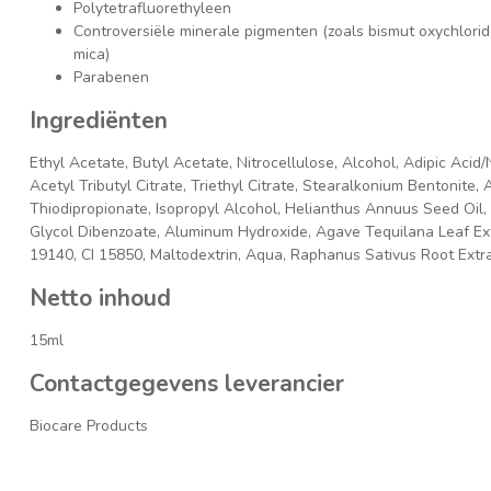
Polytetrafluorethyleen
Controversiële minerale pigmenten (zoals bismut oxychlorid
mica)
Parabenen
Ingrediënten
Ethyl Acetate, Butyl Acetate, Nitrocellulose, Alcohol, Adipic Acid
Acetyl Tributyl Citrate, Triethyl Citrate, Stearalkonium Bentonite, 
Thiodipropionate, Isopropyl Alcohol, Helianthus Annuus Seed Oil, 
Glycol Dibenzoate, Aluminum Hydroxide, Agave Tequilana Leaf Extr
19140, CI 15850, Maltodextrin, Aqua, Raphanus Sativus Root Extrac
Netto inhoud
15ml
Contactgegevens leverancier
Biocare Products