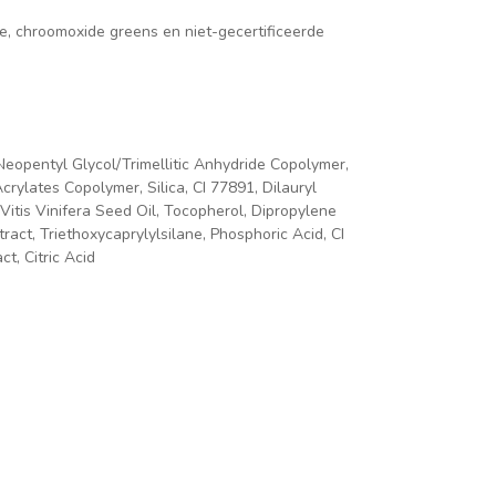
e, chroomoxide greens en niet-gecertificeerde
/Neopentyl Glycol/Trimellitic Anhydride Copolymer,
Acrylates Copolymer, Silica, CI 77891, Dilauryl
Vitis Vinifera Seed Oil, Tocopherol, Dipropylene
act, Triethoxycaprylylsilane, Phosphoric Acid, CI
t, Citric Acid