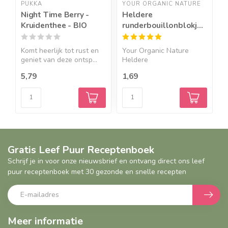
PUKKA
YOUR ORGANIC NATURE
R
Night Time Berry -
Heldere
K
Kruidenthee - BIO
runderbouillonblokjes
-
zonder gist-BIO
Komt heerlijk tot rust en
Your Organic Nature
R
geniet van deze ontsp...
Heldere
e
runderbouillonblokj...
5,79
1,69
3
Gratis Leef Puur Receptenboek
Schrijf je in voor onze nieuwsbrief en ontvang direct ons leef
puur receptenboek met 30 gezonde en snelle recepten
Meer informatie