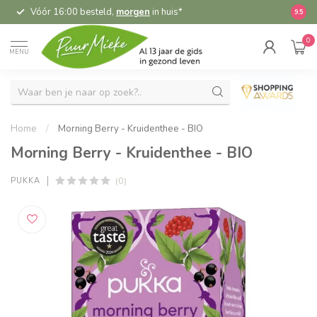
Vóór 16:00 besteld,
morgen
in huis*
5,
9.5
0
MENU
Home
/
Morning Berry - Kruidenthee - BIO
Morning Berry - Kruidenthee - BIO
(0)
PUKKA