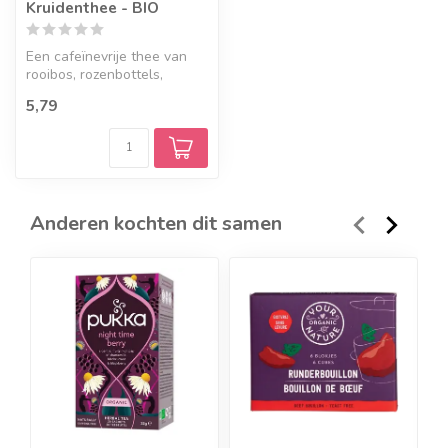
Kruidenthee - BIO
Een cafeïnevrije thee van
rooibos, rozenbottels,
zwarte- en braam bessen.
5,79
Anderen kochten dit samen