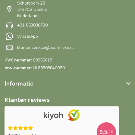
Schutboom 2B
5427CG Boekel
Nederland
+31 853030730
WhatsApp
klantenservice@puurmieke.nl
KVK nummer:
69956618
btw-nummer:
NL858080400B01
Informatie
Klanten reviews
9.5
/10