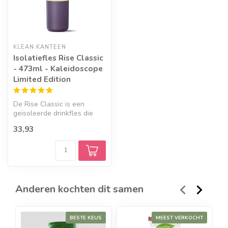
KLEAN KANTEEN
Isolatiefles Rise Classic
- 473ml - Kaleidoscope
Limited Edition
De Rise Classic is een
geïsoleerde drinkfles die
gemak en duurzaamheid
33,93
samenbren...
Anderen kochten dit samen
BESTE KEUS
MEEST VERKOCHT