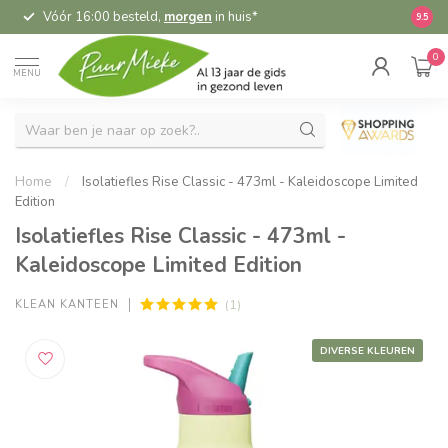
Vóór 16:00 besteld,
morgen
in huis*
5,
9.5
0
MENU
Home
/
Isolatiefles Rise Classic - 473ml - Kaleidoscope Limited
Edition
Isolatiefles Rise Classic - 473ml -
Kaleidoscope Limited Edition
(1)
KLEAN KANTEEN
DIVERSE KLEUREN