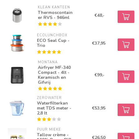
KLEAN KANTEEN
Thermoscontain
€48,-
er RVS - 946ml
ECOLUNCHBOX
ECO Seal Cup -
€37,95
Trio
MONTANA
Airfryer MF-340
Compact - 4lt -
€99,-
Keramisch en
Gifvrij
ZEROWATER
Waterfilterkan
met TDS meter -
€53,95
2,8 lt
PUUR MIEKE
Tallow crème -
€26,50