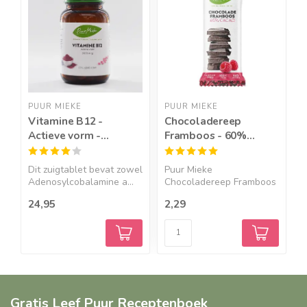
PUUR MIEKE
PUUR MIEKE
P
Vitamine B12 -
Chocoladereep
S
Actieve vorm -
Framboos - 60%
m
2000mcg - 120
Cacao - BIO
zuigtabletten
Dit zuigtablet bevat zowel
Puur Mieke
S
Adenosylcobalamine a...
Chocoladereep Framboos
M
- 60% Cacao -...
24,95
2,29
2
Gratis Leef Puur Receptenboek