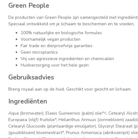
Green People
De producten van Green People zijn samengesteld met ingrediënten
Speciaal ontwikkeld om je lichaam te beschermen en te voeden.
100% natuurlijke en biologische formules
Voornamelijk vegan producten
Fair trade en dierproefvrije garanties
Geen microplastics
Vrij van agressieve ingrediënten en chemicaliën
Huidverzorging voor het hele gezin
Gebruiksadvies
Breng royaal aan op de huid. Geschikt voor gezicht en lichaam.
Ingrediënten
Aqua (bronwater), Elaeis Guineensis (palm) olie*^, Cetearyl Alco
Europaea (olijf) fruitolie*, Helianthus Annuus (zonnebloem) zaadol
Cetearyl Glucoside (plantaardige emulgator), Glyceryl Stearaat (p
(goudsbloem) bloemextract*, Prunus Armeniaca (abrikozenpit) olie*