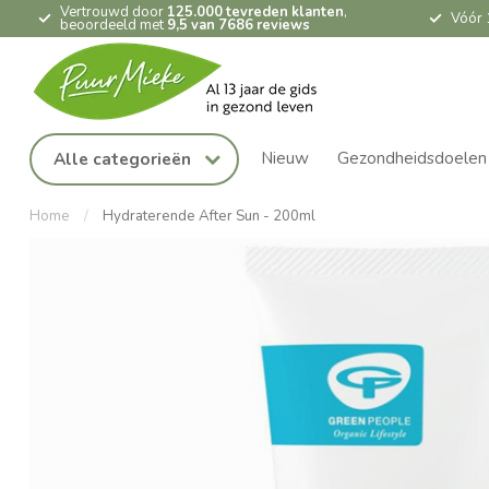
Vertrouwd door
125.000 tevreden klanten
,
Vóór 
beoordeeld met
9,5 van 7686 reviews
Nieuw
Gezondheidsdoelen
Alle categorieën
Home
/
Hydraterende After Sun - 200ml