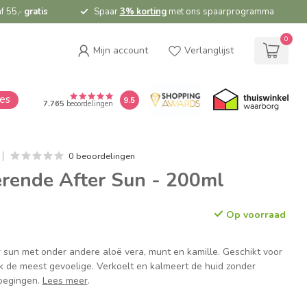
f 55,-
gratis
Spaar
3% korting
met ons spaarprogramma
0
Mijn account
Verlanglijst
ies
9.5
7.765
beoordelingen
0 beoordelingen
rende After Sun - 200ml
Op voorraad
r sun met onder andere aloë vera, munt en kamille. Geschikt voor
ok de meest gevoelige. Verkoelt en kalmeert de huid zonder
oegingen.
Lees meer
.