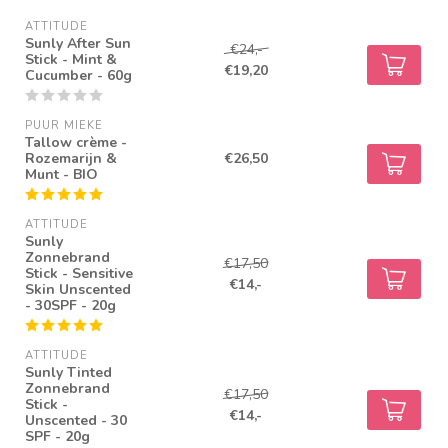
ATTITUDE
Sunly After Sun
€24,-
Stick - Mint &
€19,20
Cucumber - 60g
PUUR MIEKE
Tallow crème -
Rozemarijn &
€26,50
Munt - BIO
ATTITUDE
Sunly
Zonnebrand
€17,50
Stick - Sensitive
€14,-
Skin Unscented
- 30SPF - 20g
ATTITUDE
Sunly Tinted
Zonnebrand
€17,50
Stick -
€14,-
Unscented - 30
SPF - 20g