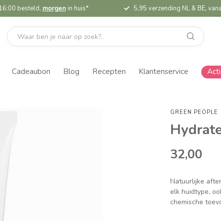
16:00 besteld,
morgen
in huis*
5,95 verzending NL & BE, vana
Cadeaubon
Blog
Recepten
Klantenservice
Act
GREEN PEOPLE
Hydrate
32,00
Natuurlijke afte
elk huidtype, o
chemische toev