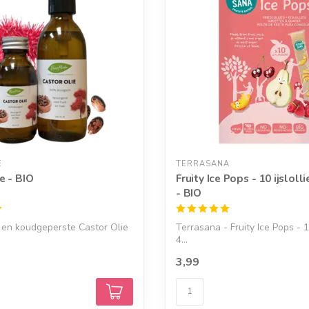
E
TERRASANA
e - BIO
Fruity Ice Pops - 10 ijsloll
- BIO
 en koudgeperste Castor Olie
Terrasana - Fruity Ice Pops - 10
4...
3,99