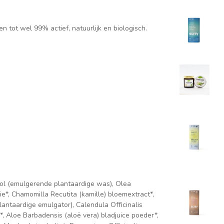
 tot wel 99% actief, natuurlijk en biologisch.
hol (emulgerende plantaardige was), Olea
ie*, Chamomilla Recutita (kamille) bloemextract*,
lantaardige emulgator), Calendula Officinalis
, Aloe Barbadensis (aloë vera) bladjuice poeder*,