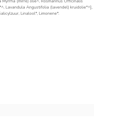
yrrha (mirre) olie^, Rosmarinus Officinalis
^, Lavandula Angustifolia (lavendel) kruidolie*^],
licylzuur, Linalool*, Limonene*.