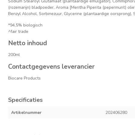
Sodium Stearoyl Glutamaat (plantaardige emulgator), Commiphora M
(rozemarijn) bladpoeder, Aroma [Mentha Piperita (pepermunt) olie*
Benzyl Alcohol, Sorbinezuur, Glycerine (plantaardige oorsprong), Sa
*94,5% biologisch
^fair trade
Netto inhoud
200ml
Contactgegevens leverancier
Biocare Products
Specificaties
Artikelnummer
202406280