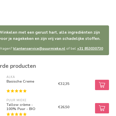
Winkelen met een gerust hart, alle ingrediënten zijn
voor je nagekeken en zijn vrij van schadelijke stoffen.
Vragen?
klantenservice@puurmieke.nl
of bel
+31 853030730
rde producten
ALKA
Basische Creme
€32,35
PUUR MIEKE
Tallow crème -
€26,50
100% Puur - BIO