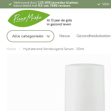
Vertrouwd door
125.000 tevreden klanten
,
Vóór 
beoordeeld met
9,5 van 7686 reviews
Nieuw
Gezondheidsdoelen
Alle categorieën
Home
/
Hydraterend Verstevigend Serum - 50ml