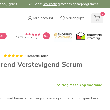
f 55,-
gratis
Spaar
3% korting
met ons spaarprogramma
0
Mijn account
Verlanglijst
ies
9.5
7.765
beoordelingen
3 beoordelingen
rend Verstevigend Serum -
Nog maar 3 op voorraad
rum met bewezen anti-aging werking voor alle huidtypen
Lees