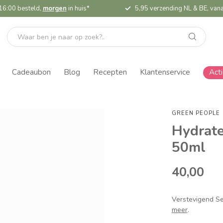
16:00 besteld,
morgen
in huis*
5,95 verzending NL & BE, vana
Cadeaubon
Blog
Recepten
Klantenservice
Act
GREEN PEOPLE
Hydrate
50ml
40,00
Verstevigend Se
meer
.