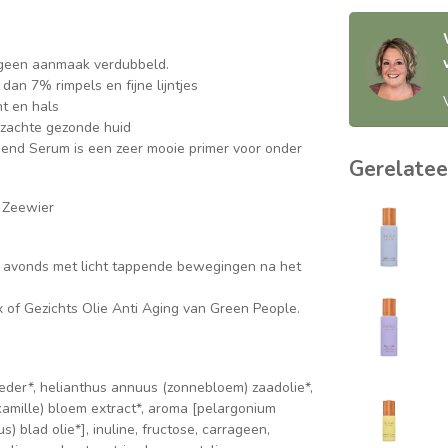
lageen aanmaak verdubbeld.
dan 7% rimpels en fijne lijntjes
ht en hals
 zachte gezonde huid
gend Serum is een zeer mooie primer voor onder
Gerelatee
, Zeewier
s avonds met licht tappende bewegingen na het
x of Gezichts Olie Anti Aging van Green People.
oeder*, helianthus annuus (zonnebloem) zaadolie*,
(kamille) bloem extract*, aroma [pelargonium
 blad olie*], inuline, fructose, carrageen,