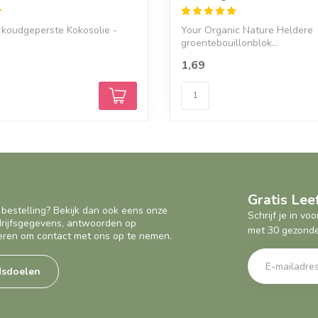
 koudgeperste Kokosolie -
Your Organic Nature Heldere
groentebouillonblok...
1,69
Gratis Le
 bestelling? Bekijk dan ook eens onze
Schrijf je in v
edrijfsgegevens, antwoorden op
met 30 gezonde
eren om contact met ons op te nemen.
dsdoelen