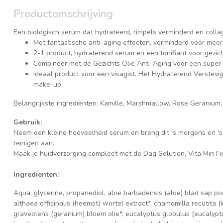
Productomschrijving
Een biologisch serum dat hydrateerd, rimpels verminderd en col
Met fantastische anti-aging effecten, verminderd voor meer 
2-1 product, hydraterend serum en een tonifiant voor gezic
Combineer met de Gezichts Olie Anti-Aging voor een super
Ideaal product voor een visagist. Het Hydraterend Verstevi
make-up.
Belangrijkste ingrediënten: Kamille, Marshmallow, Rose Geranium
Gebruik:
Neem een kleine hoeveelheid serum en breng dit 's morgens en '
reinigen aan.
Maak je huidverzorging compleet met de Dag Solution, Vita Min Fi
Ingredienten:
Aqua, glycerine, propanediol, aloe barbadensis (aloe) blad sap p
althaea officinalis (heemst) wortel extract*, chamomilla recutita 
graveolens (geranium) bloem olie*, eucalyptus globulus (eucalyptus)