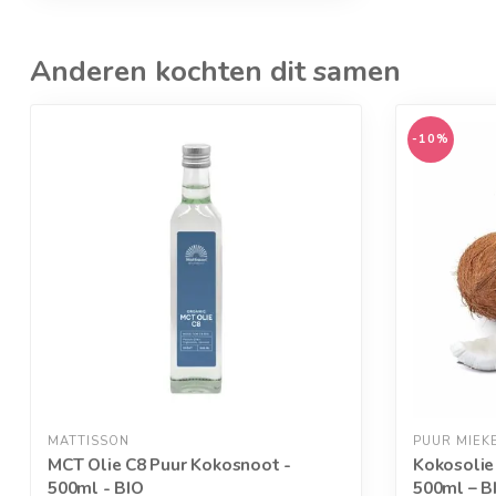
Anderen kochten dit samen
-10%
MATTISSON
PUUR MIEK
MCT Olie C8 Puur Kokosnoot -
Kokosolie
500ml - BIO
500ml – B