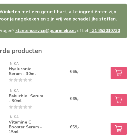
Winkelen met een gerust hart, alle ingrediënten zijn
voor je nagekeken en zijn vrij van schadelijke stoffen.
Vragen?
klantenservice@puurmieke.nl
of bel
+31 853030730
rde producten
INIKA
Hyaluronic
€65,-
Serum - 30ml
INIKA
Bakuchiol Serum
€65,-
- 30ml
INIKA
Vitamine C
Booster Serum -
€59,-
15ml