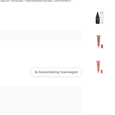
 kalium sorbaat, natriumbenzoaat, limoneen+,
Je beoordeling toevoegen