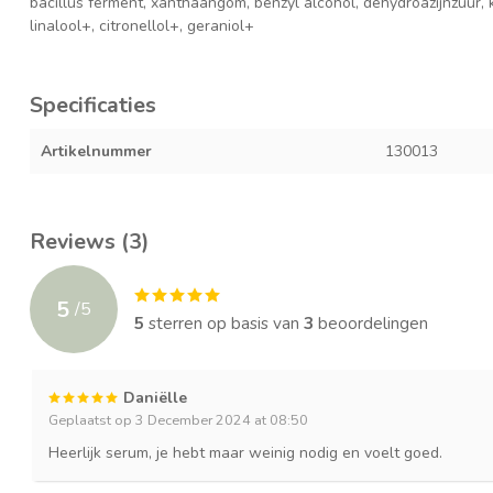
bacillus ferment, xanthaangom, benzyl alcohol, dehydroazijnzuur,
linalool+, citronellol+, geraniol+
Specificaties
Artikelnummer
130013
Reviews (3)
5
/
5
5
sterren op basis van
3
beoordelingen
Daniëlle
Geplaatst op 3 December 2024 at 08:50
Heerlijk serum, je hebt maar weinig nodig en voelt goed.