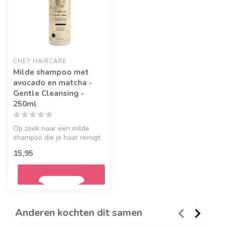
CHEY HAIRCARE
Milde shampoo met
avocado en matcha -
Gentle Cleansing -
250ml
Op zoek naar een milde
shampoo die je haar reinigt
zonder het uit te drogen?
15,95
Dez...
Anderen kochten dit samen