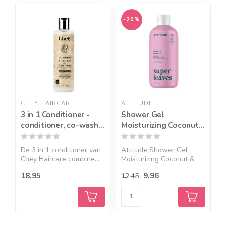
Geef een seintje
-20%
CHEY HAIRCARE
ATTITUDE
T
3 in 1 Conditioner -
Shower Gel
F
conditioner, co-wash
Moisturizing Coconut
i
en leave-in - 200ml
& Wild Berries -
473ml
De 3 in 1 conditioner van
Attitude Shower Gel
T
Chey Haircare combine...
Moisturizing Coconut &
P
Wild...
18,95
9,96
3
12,45