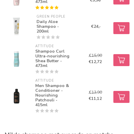
€9,96
473ml
GREEN PEOPLE
Daily Aloe
Shampoo -
€24,-
200ml
ATTITUDE
Shampoo Curl
€15,90
Ultra-nourishing
Shea Butter -
€12,72
473ml
ATTITUDE
Men Shampoo &
Conditioner -
€13,90
Nourishing
€11,12
Patchouli -
415ml