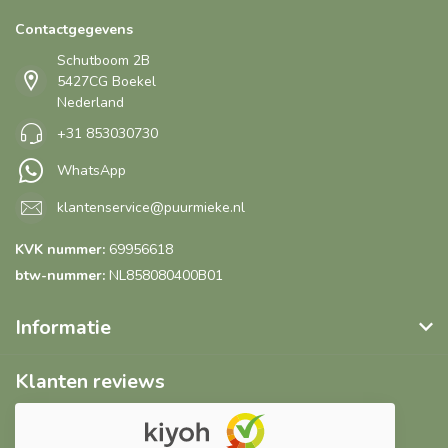
Contactgegevens
Schutboom 2B
5427CG Boekel
Nederland
+31 853030730
WhatsApp
klantenservice@puurmieke.nl
KVK nummer:
69956618
btw-nummer:
NL858080400B01
Informatie
Klanten reviews