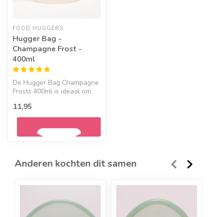
FOOD HUGGERS
Hugger Bag -
Champagne Frost -
400ml
De Hugger Bag Champagne
Frosts 400ml is ideaal om
voorraad in te bewaren, in
11,95
de ...
Anderen kochten dit samen
Geef een seintje