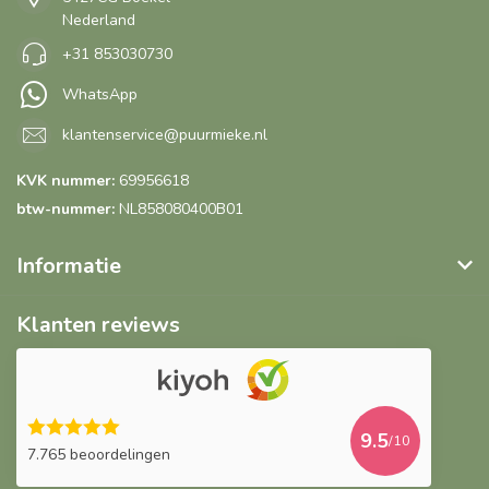
Nederland
+31 853030730
WhatsApp
klantenservice@puurmieke.nl
KVK nummer:
69956618
btw-nummer:
NL858080400B01
Informatie
Klanten reviews
9.5
/10
7.765 beoordelingen