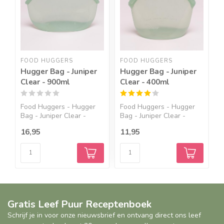
FOOD HUGGERS
FOOD HUGGERS
N
Hugger Bag - Juniper
Hugger Bag - Juniper
C
Clear - 900ml
Clear - 400ml
O
Food Huggers - Hugger
Food Huggers - Hugger
E
Bag - Juniper Clear -
Bag - Juniper Clear -
s
900...
400...
16,95
11,95
1
Gratis Leef Puur Receptenboek
Schrijf je in voor onze nieuwsbrief en ontvang direct ons leef