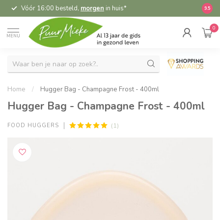
Vóór 16:00 besteld,
morgen
in huis*
5,
9.5
0
MENU
Home
/
Hugger Bag - Champagne Frost - 400ml
Hugger Bag - Champagne Frost - 400ml
(1)
FOOD HUGGERS