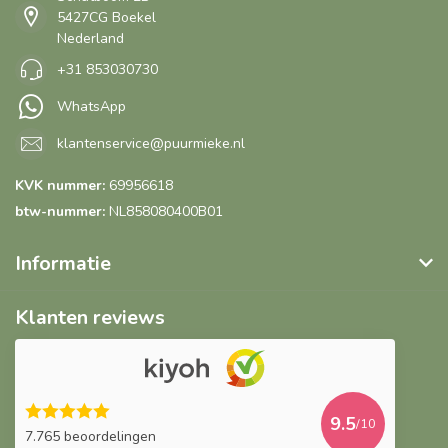
5427CG Boekel
Nederland
+31 853030730
WhatsApp
klantenservice@puurmieke.nl
KVK nummer:
69956618
btw-nummer:
NL858080400B01
Informatie
Klanten reviews
9.5
/10
7.765 beoordelingen