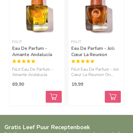
FIILIT
FIILIT
F
Eau De Parfum -
Eau De Parfum - Joli
E
Amante Andalucía
Cœur La Reunion
J
FiiLit Eau De Parfum -
FiiLit Eau De Parfum - Joli
F
Amante Andalucía
Cœur La Reunion On...
K
Zomers...
v
69,90
19,99
1
Gratis Leef Puur Receptenboek