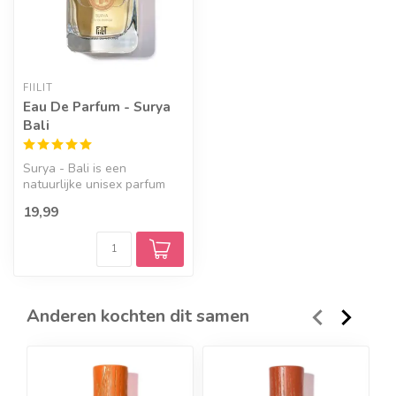
FIILIT
Eau De Parfum - Surya
Bali
Surya - Bali is een
natuurlijke unisex parfum
van FiiLit en heeft een
19,99
zonnige, e...
Anderen kochten dit samen