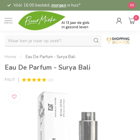
Vóór 16:00 besteld,
morgen
in huis*
5,
9.5
0
MENU
Home
/
Eau De Parfum - Surya Bali
Eau De Parfum - Surya Bali
(3)
FIILIT