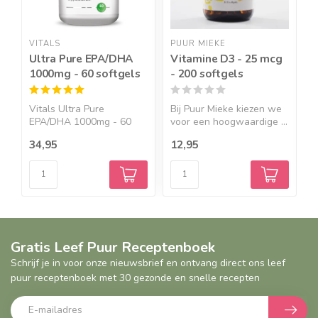
VITALS
PUUR MIEKE
T
Ultra Pure EPA/DHA
Vitamine D3 - 25 mcg
N
1000mg - 60 softgels
- 200 softgels
(
m
Vitals Ultra Pure
Bij Puur Mieke kiezen we
D
EPA/DHA 1000mg - 60
voor een hoogwaardige ...
i
softgels ...
34,95
12,95
6
Gratis Leef Puur Receptenboek
Schrijf je in voor onze nieuwsbrief en ontvang direct ons leef
puur receptenboek met 30 gezonde en snelle recepten