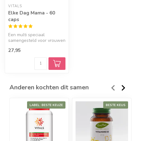
VITALS
Elke Dag Mama - 60
caps
Een multi speciaal
samengesteld voor vrouwen
in de periode rondom de
27,95
zwangerscha...
Anderen kochten dit samen
LABEL: BESTE KEUZE
BESTE KEUS