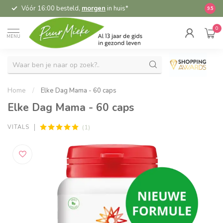
Vóór 16:00 besteld,
morgen
in huis*
5,
9.5
0
MENU
Home
/
Elke Dag Mama - 60 caps
Elke Dag Mama - 60 caps
(1)
VITALS