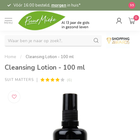
Vóór 16:00 besteld,
morgen
in huis*
5,
9.5
0
MENU
Home
/
Cleansing Lotion - 100 ml
Cleansing Lotion - 100 ml
(6)
SUIT MATTERS