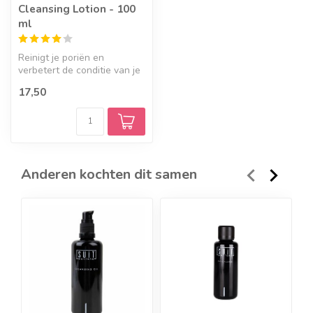
Cleansing Lotion - 100
ml
Reinigt je poriën en
verbetert de conditie van je
huid met rozenwater, aloë
17,50
vera...
Anderen kochten dit samen