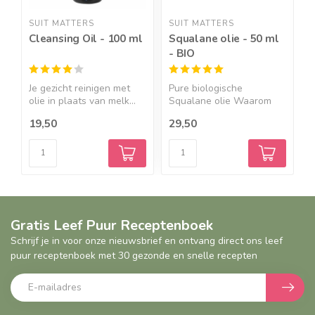
SUIT MATTERS
SUIT MATTERS
S
Cleansing Oil - 100 ml
Squalane olie - 50 ml
B
- BIO
B
Je gezicht reinigen met
Pure biologische
B
olie in plaats van melk...
Squalane olie Waarom
n
Squalane...
v
19,50
29,50
2
Gratis Leef Puur Receptenboek
Schrijf je in voor onze nieuwsbrief en ontvang direct ons leef
puur receptenboek met 30 gezonde en snelle recepten