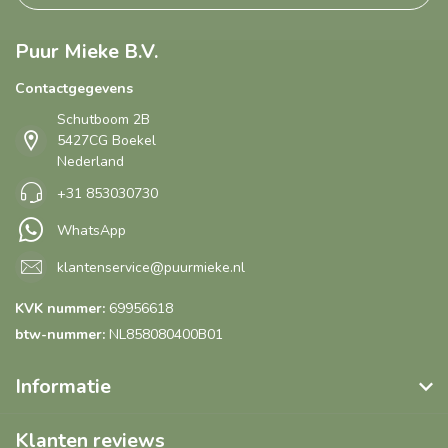
Puur Mieke B.V.
Contactgegevens
Schutboom 2B
5427CG Boekel
Nederland
+31 853030730
WhatsApp
klantenservice@puurmieke.nl
KVK nummer:
69956618
btw-nummer:
NL858080400B01
Informatie
Klanten reviews