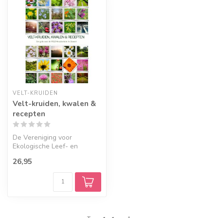
VELT-KRUIDEN
Velt-kruiden, kwalen &
recepten
De Vereniging voor
Ekologische Leef- en
Teeltwijze (Velt) uit Gemert
26,95
heeft een b...