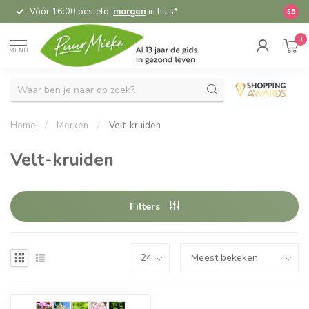
Vóór 16:00 besteld,
morgen
in huis*
5,
9.5
0
MENU
Home
/
Merken
/
Velt-kruiden
Velt-kruiden
Filters