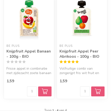
BE PLUS
BE PLUS
Knijpfruit Appel Banaan
Knijpfruit Appel Peer
- 100g - BIO
Abrikoos - 100g - BIO
Frisse appel in combinatie
Volfruitige combi van
met zijdezacht zoete banaan
zongerijpt fris wit fruit en
is een fijne fruitige com...
heerlijk zoete geurige
1,59
1,59
abriko...
Toon
1
-
4
van 4