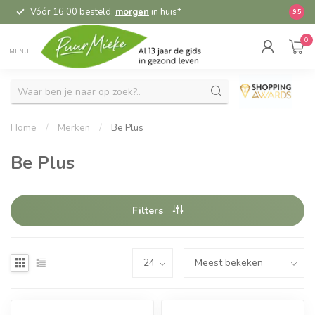
Vóór 16:00 besteld,
morgen
in huis*
5,
9.5
0
MENU
Home
/
Merken
/
Be Plus
Be Plus
Filters