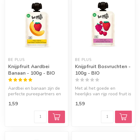
BE PLUS
BE PLUS
Knijpfruit Aardbei
Knijpfruit Bosvruchten -
Banaan - 100g - BIO
100g - BIO
Aardbei en banaan zijn de
Met al het goede en
perfecte pureepartners en
heerlijks van rijp rood fruit is
voor velen favoriet. 100%
dit een echte publiekslieve...
1,59
1,59
ge...