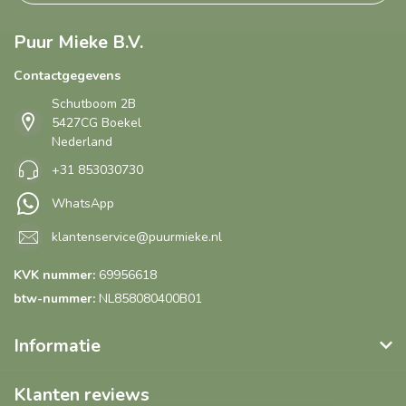
Puur Mieke B.V.
Contactgegevens
Schutboom 2B
5427CG Boekel
Nederland
+31 853030730
WhatsApp
klantenservice@puurmieke.nl
KVK nummer:
69956618
btw-nummer:
NL858080400B01
Informatie
Klanten reviews