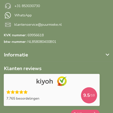
+31 853030730
WhatsApp
klantenservice@puurmieke.nl
KVK nummer:
69956618
btw-nummer:
NL858080400B01
Informatie
Klanten reviews
9.5
/10
7.765 beoordelingen