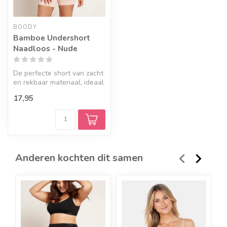
BOODY
Bamboe Undershort
Naadloos - Nude
De perfecte short van zacht
en rekbaar materiaal, ideaal
om comfortabel en discr...
17,95
Anderen kochten dit samen