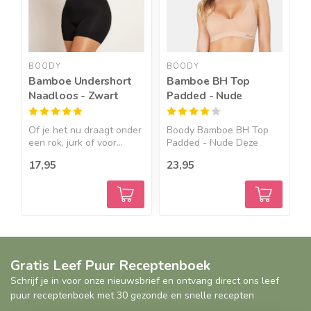
BOODY
BOODY
Bamboe Undershort
Bamboe BH Top
B
Naadloos - Zwart
Padded - Nude
Of je het nu draagt onder
Boody Bamboe BH Top
B
een rok, jurk of voor...
Padded - Nude Deze
N
bamboe ...
17,95
23,95
1
Gratis Leef Puur Receptenboek
Schrijf je in voor onze nieuwsbrief en ontvang direct ons leef
puur receptenboek met 30 gezonde en snelle recepten