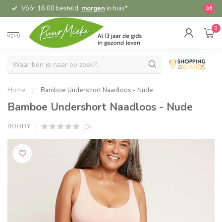
Vóór 16:00 besteld,
morgen
in huis*
5,
9.5
0
MENU
Home
/
Bamboe Undershort Naadloos - Nude
Bamboe Undershort Naadloos - Nude
(0)
BOODY