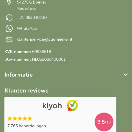
5427CG Boekel
Nederland
+31 853030730
WhatsApp
klantenservice@puurmieke.nl
KVK nummer:
69956618
btw-nummer:
NL858080400B01
Informatie
Klanten reviews
9.5
/10
7.765 beoordelingen