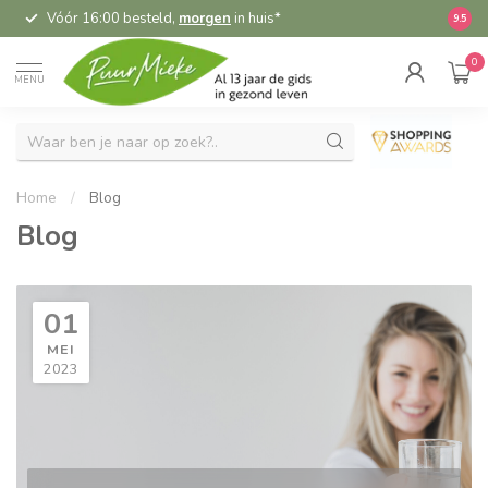
Vóór 16:00 besteld,
morgen
in huis*
5,
9.5
0
MENU
Home
/
Blog
Blog
01
MEI
2023