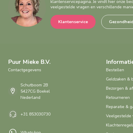
klantenservicepagina. Je vindt hier onze b
veelgestelde vragen en verschillende mani
Klantenservice
Gezondhei
Puur Mieke B.V.
Informati
Contactgegevens
Bestellen
Geldzaken & 
Schutboom 2B
Bezorgen & a
5427CG Boekel
Nederland
Retourneren
Reparatie & g
+31 853030730
Veelgestelde 
Klachtenregel
WhatsApp