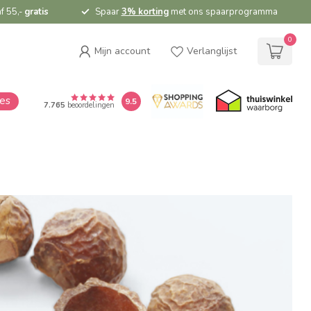
f 55,-
gratis
Spaar
3% korting
met ons spaarprogramma
0
Mijn account
Verlanglijst
ies
9.5
7.765
beoordelingen