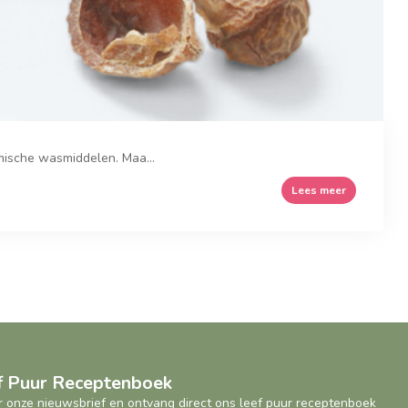
mische wasmiddelen. Maa...
Lees meer
ef Puur Receptenboek
oor onze nieuwsbrief en ontvang direct ons leef puur receptenboek