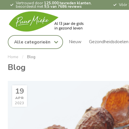
Vertrouwd door
125.000 tevreden klanten
,
Vóór 
beoordeeld met
9,5 van 7686 reviews
Nieuw
Gezondheidsdoelen
Alle categorieën
Home
/
Blog
Blog
19
APR
2023