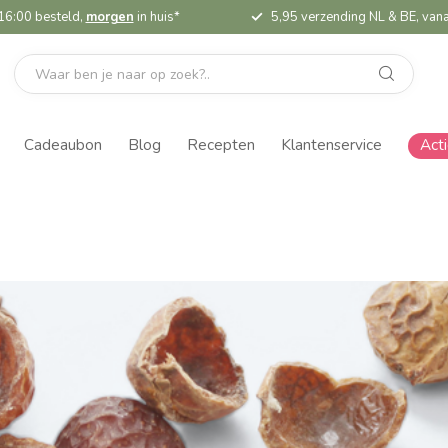
16:00 besteld,
morgen
in huis*
5,95 verzending NL & BE, vana
Cadeaubon
Blog
Recepten
Klantenservice
Act