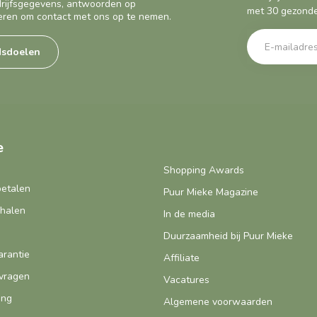
edrijfsgegevens, antwoorden op
met 30 gezonde
eren om contact met ons op te nemen.
dsdoelen
e
Shopping Awards
betalen
Puur Mieke Magazine
fhalen
In de media
Duurzaamheid bij Puur Mieke
arantie
Affiliate
vragen
Vacatures
ing
Algemene voorwaarden