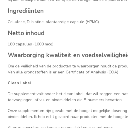
Ingrediënten
Cellulose, D-biotine, plantaardige capsule (HPMC)
Netto inhoud
180 capsules (1000 mcg)
Waarborging kwaliteit en voedselveilighei
Om de veiligheid van de producten te waarborgen houdt de produ
Van alle grondstoffen is er een Certificate of Analysis (COA)
Clean Label
Dit supplement valt onder het clean label, dat wil zeggen een na
toevoegingen, of vul en bindmiddelen die E-nummers bevatten.
Onze supplementen zijn gevuld met de hoogst mogelijke dosering 
bindmiddelen. Ik heb echt gezocht naar producten met de hoogste 
Al onze capsules zijn koosjer en geschikt voor vegetariërs.