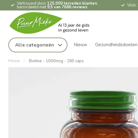
Vertrouwd door
125.000 tevreden klanten
,
Vóór 
beoordeeld met
9,5 van 7686 reviews
Nieuw
Gezondheidsdoelen
Alle categorieën
Home
/
Biotine - 1000mcg - 180 caps