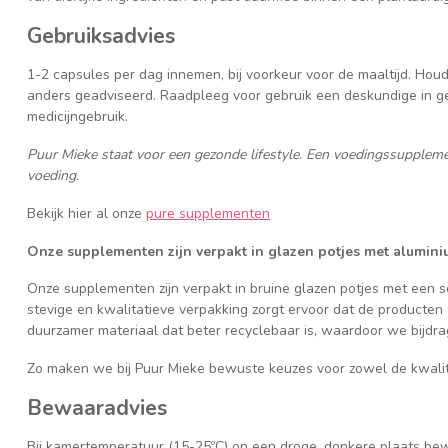
Gebruiksadvies
1-2 capsules per dag innemen, bij voorkeur voor de maaltijd. Houd
anders geadviseerd. Raadpleeg voor gebruik een deskundige in gev
medicijngebruik.
Puur Mieke staat voor een gezonde lifestyle. Een voedingssupplem
voeding.
Bekijk hier al onze
pure supplementen
Onze supplementen zijn verpakt in glazen potjes met alumini
Onze supplementen zijn verpakt in bruine glazen potjes met een 
stevige en kwalitatieve verpakking zorgt ervoor dat de producten
duurzamer materiaal dat beter recyclebaar is, waardoor we bijdra
Zo maken we bij Puur Mieke bewuste keuzes voor zowel de kwalite
Bewaaradvies
Bij kamertemperatuur (15-25ºC) op een droge, donkere plaats be