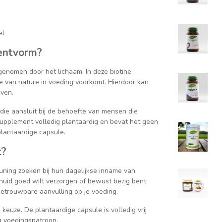
el
entvorm?
enomen door het lichaam. In deze biotine
ie van nature in voeding voorkomt. Hierdoor kan
even.
die aansluit bij de behoefte van mensen die
upplement volledig plantaardig en bevat het geen
lantaardige capsule.
t?
uning zoeken bij hun dagelijkse inname van
 huid goed wilt verzorgen of bewust bezig bent
 betrouwbare aanvulling op je voeding.
keuze. De plantaardige capsule is volledig vrij
g voedingspatroon.