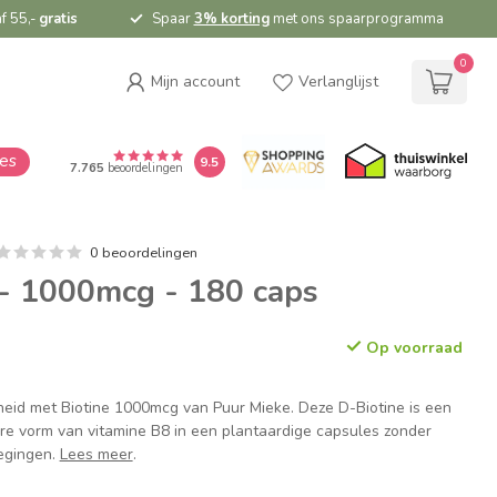
f 55,-
gratis
Spaar
3% korting
met ons spaarprogramma
0
Mijn account
Verlanglijst
ies
9.5
7.765
beoordelingen
0 beoordelingen
 - 1000mcg - 180 caps
Op voorraad
rheid met Biotine 1000mcg van Puur Mieke. Deze D-Biotine is een
 vorm van vitamine B8 in een plantaardige capsules zonder
egingen.
Lees meer
.