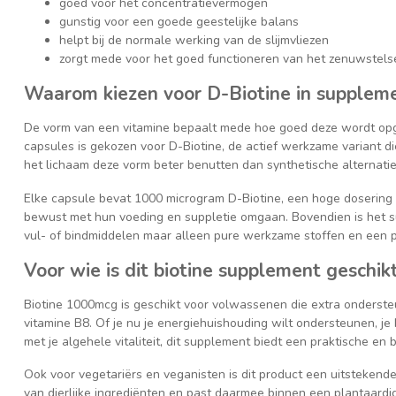
goed voor het concentratievermogen
gunstig voor een goede geestelijke balans
helpt bij de normale werking van de slijmvliezen
zorgt mede voor het goed functioneren van het zenuwstels
Waarom kiezen voor D-Biotine in supplem
De vorm van een vitamine bepaalt mede hoe goed deze wordt opg
capsules is gekozen voor D-Biotine, de actief werkzame variant d
het lichaam deze vorm beter benutten dan synthetische alternati
Elke capsule bevat 1000 microgram D-Biotine, een hoge dosering 
bewust met hun voeding en suppletie omgaan. Bovendien is het s
vul- of bindmiddelen maar alleen pure werkzame stoffen en een p
Voor wie is dit biotine supplement geschik
Biotine 1000mcg is geschikt voor volwassenen die extra onderste
vitamine B8. Of je nu je energiehuishouding wilt ondersteunen, je
met je algehele vitaliteit, dit supplement biedt een praktische en
Ook voor vegetariërs en veganisten is dit product een uitstekende 
van dierlijke ingrediënten en past daarmee binnen een plantaardi