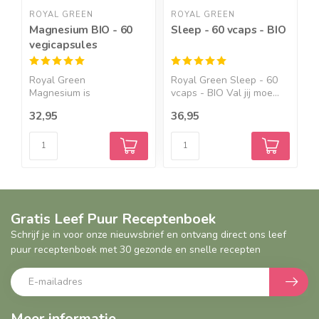
ROYAL GREEN
ROYAL GREEN
R
Magnesium BIO - 60
Sleep - 60 vcaps - BIO
V
vegicapsules
v
Royal Green
Royal Green Sleep - 60
R
Magnesium is
vcaps - BIO Val jij moe...
-
gecertificeerd biologi...
32,95
36,95
2
Gratis Leef Puur Receptenboek
Schrijf je in voor onze nieuwsbrief en ontvang direct ons leef
puur receptenboek met 30 gezonde en snelle recepten
Meer informatie