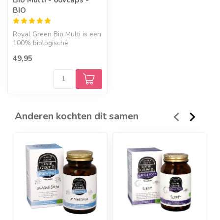
BIO
Royal Green Bio Multi is een
100% biologische
multivitaminen met
49,95
essentiële voed...
Anderen kochten dit samen