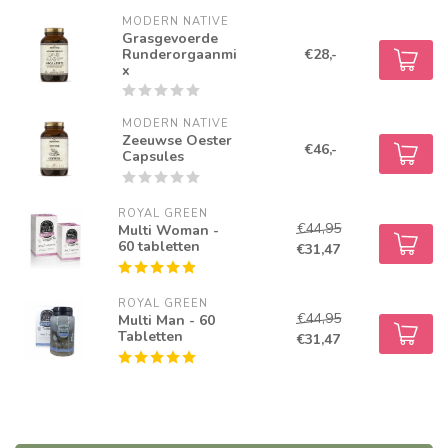
MODERN NATIVE
Grasgevoerde
Runderorgaanmi
€28,-
x
MODERN NATIVE
Zeeuwse Oester
€46,-
Capsules
ROYAL GREEN
€44,95
Multi Woman -
60 tabletten
€31,47
ROYAL GREEN
€44,95
Multi Man - 60
Tabletten
€31,47