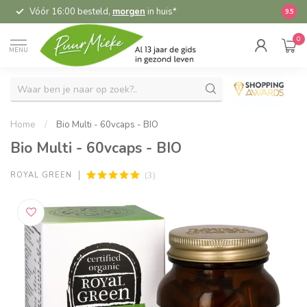
Vóór 16:00 besteld,
morgen
in huis*
5,
9.5
0
MENU
Home
/
Bio Multi - 60vcaps - BIO
Bio Multi - 60vcaps - BIO
(3)
ROYAL GREEN