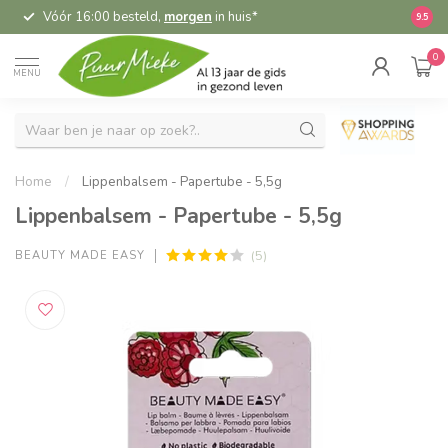
Vóór 16:00 besteld,
morgen
in huis*
5,
9.5
0
MENU
Home
/
Lippenbalsem - Papertube - 5,5g
Lippenbalsem - Papertube - 5,5g
(5)
BEAUTY MADE EASY