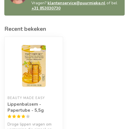
Vragen?
klantenservice@puurmieke.nl
of bel
+31 853030730
Recent bekeken
BEAUTY MADE EASY
Lippenbalsem -
Papertube - 5,5g
Droge lippen vragen om