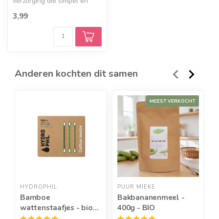
verzorging die simpel en
puur is. Deze natuurlijke
3,99
lippen...
Anderen kochten dit samen
MEEST VERKOCHT
HYDROPHIL
PUUR MIEKE
P
Bamboe
Bakbananenmeel -
S
wattenstaafjes - bio-
400g - BIO
katoen - 100st