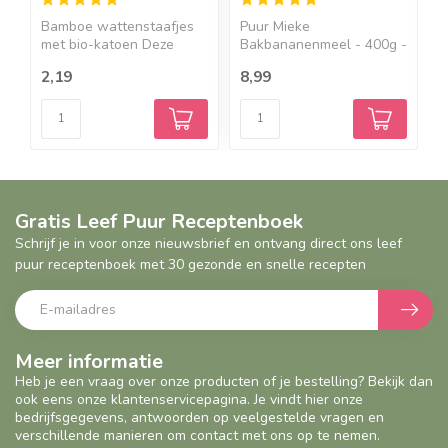
Bamboe wattenstaafjes
Puur Mieke
S
met bio-katoen Deze
Bakbananenmeel - 400g -
b
watt...
BIO Een bak...
o
2,19
8,99
1
Gratis Leef Puur Receptenboek
Schrijf je in voor onze nieuwsbrief en ontvang direct ons leef
puur receptenboek met 30 gezonde en snelle recepten
Meer informatie
Heb je een vraag over onze producten of je bestelling? Bekijk dan
ook eens onze klantenservicepagina. Je vindt hier onze
bedrijfsgegevens, antwoorden op veelgestelde vragen en
verschillende manieren om contact met ons op te nemen.