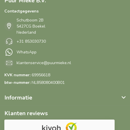
Puur Mieke B.V.
Contactgegevens
Schutboom 2B
5427CG Boekel
Nederland
+31 853030730
WhatsApp
klantenservice@puurmieke.nl
KVK nummer:
69956618
btw-nummer:
NL858080400B01
Informatie
Klanten reviews