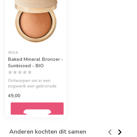
INIKA
Baked Mineral Bronzer -
Sunkissed - BIO
Ontworpen om in een
oogwenk een gebronsde
uitstraling te geven voor
49,00
een gezond u...
Anderen kochten dit samen