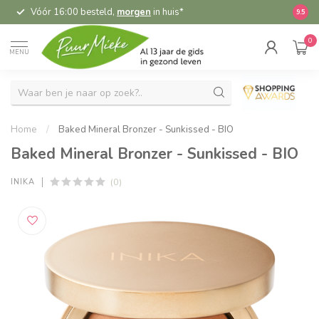
Vóór 16:00 besteld,
morgen
in huis*
5,
9.5
0
MENU
Home
/
Baked Mineral Bronzer - Sunkissed - BIO
Baked Mineral Bronzer - Sunkissed - BIO
(0)
INIKA