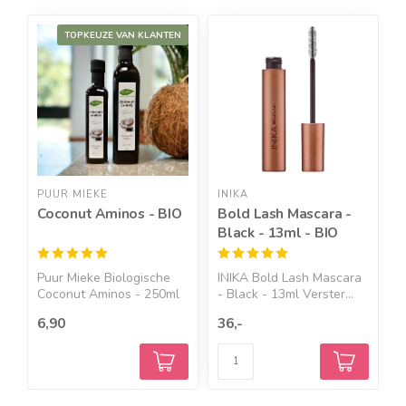
Geef een seintje
TOPKEUZE VAN KLANTEN
PUUR MIEKE
INIKA
I
Coconut Aminos - BIO
Bold Lash Mascara -
P
Black - 13ml - BIO
R
Puur Mieke Biologische
INIKA Bold Lash Mascara
I
Coconut Aminos - 250ml
- Black - 13ml Verster...
R
&...
...
6,90
36,-
5