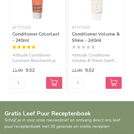
ATTITUDE
ATTITUDE
A
Conditioner Colorlast
Conditioner Volume &
C
- 240ml
Shine - 240ml
L
-
Attitude Conditioner
Attitude Conditioner
A
Colorlast Beschermt je
Volume & Shine Geeft ...
S
ha...
H
9,52
9,52
11,90
11,90
1
Gratis Leef Puur Receptenboek
Schrijf je in voor onze nieuwsbrief en ontvang direct ons leef
puur receptenboek met 30 gezonde en snelle recepten