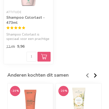
ATTITUDE
Shampoo Colorlast -
473ml
Shampoo Colorlast is
speciaal voor een prachtige
kleur die lang meegaat.
9,96
12,45
Anderen kochten dit samen
-20%
-20%