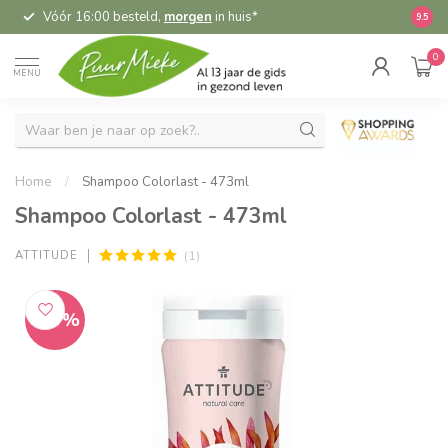
Vóór 16:00 besteld,
morgen
in huis*
5,
9.5
0
MENU
Home
/
Shampoo Colorlast - 473ml
Shampoo Colorlast - 473ml
(1)
ATTITUDE
-20%