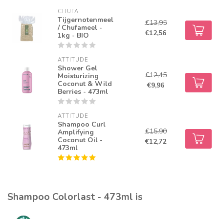
CHUFA
Tijgernotenmeel
€13,95
/ Chufameel -
€12,56
1kg - BIO
ATTITUDE
Shower Gel
€12,45
Moisturizing
Coconut & Wild
€9,96
Berries - 473ml
ATTITUDE
Shampoo Curl
€15,90
Amplifying
Coconut Oil -
€12,72
473ml
Shampoo Colorlast - 473ml is