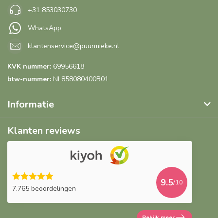
+31 853030730
WhatsApp
klantenservice@puurmieke.nl
KVK nummer:
69956618
btw-nummer:
NL858080400B01
Informatie
Klanten reviews
9.5
/10
7.765 beoordelingen
Bekijk meer