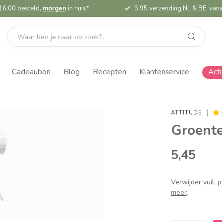
16:00 besteld,
morgen
in huis*
5,95 verzending NL & BE, vana
Cadeaubon
Blog
Recepten
Klantenservice
Act
ATTITUDE
Groente
5,45
Verwijder vuil, 
meer
.