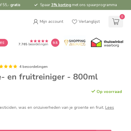
f 55,-
gratis
Spaar
3% korting
met ons spaarprogramma
0
Mijn account
Verlanglijst
ies
9.5
7.765
beoordelingen
4 beoordelingen
- en fruitreiniger - 800ml
Op voorraad
pesticiden, was en onzuiverheden van je groente en fruit.
Lees