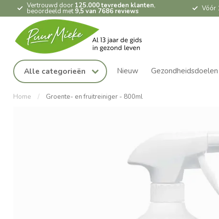
Vertrouwd door
125.000 tevreden klanten
,
Vóór 
beoordeeld met
9,5 van 7686 reviews
Nieuw
Gezondheidsdoelen
Alle categorieën
Home
/
Groente- en fruitreiniger - 800ml