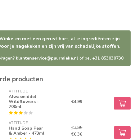
Winkelen met een gerust hart, alle ingrediënten zijn
voor je nagekeken en zijn vrij van schadelijke stoffen.
Vragen?
klantenservice@puurmieke.nl
of bel
+31 853030730
rde producten
ATTITUDE
Afwasmiddel
Wildflowers -
€4,99
700ml
ATTITUDE
€7,95
Hand Soap Pear
& Amber - 473ml
€6,36