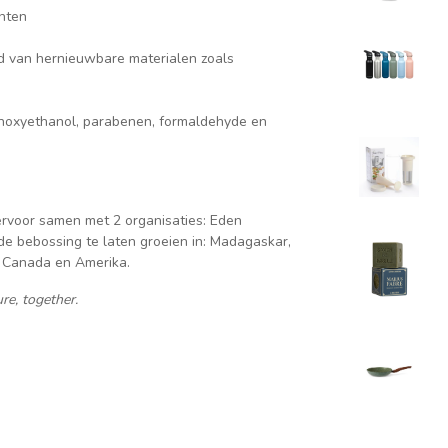
ënten
id van hernieuwbare materialen zoals
fenoxyethanol, parabenen, formaldehyde en
ervoor samen met 2 organisaties: Eden
e bebossing te laten groeien in: Madagaskar,
, Canada en Amerika.
re, together.
epteer marketing cookies
.