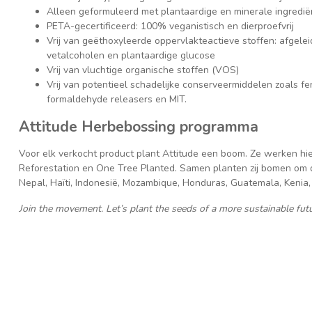
Alleen geformuleerd met plantaardige en minerale ingredi
PETA-gecertificeerd: 100% veganistisch en dierproefvrij
Vrij van geëthoxyleerde oppervlakteactieve stoffen: afgele
vetalcoholen en plantaardige glucose
Vrij van vluchtige organische stoffen (VOS)
Vrij van potentieel schadelijke conserveermiddelen zoals 
formaldehyde releasers en MIT.
Attitude Herbebossing programma
Voor elk verkocht product plant Attitude een boom. Ze werken hi
Reforestation en One Tree Planted. Samen planten zij bomen om d
Nepal, Haïti, Indonesië, Mozambique, Honduras, Guatemala, Kenia
Join the movement. Let’s plant the seeds of a more sustainable futu
▶
Om deze YouTube-video te bekijken,
Acc