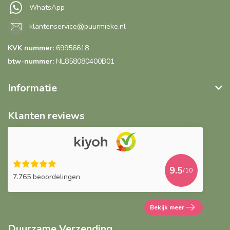
WhatsApp
klantenservice@puurmieke.nl
KVK nummer:
69956618
btw-nummer:
NL858080400B01
Informatie
Klanten reviews
9.5
/10
7.765 beoordelingen
Bekijk meer
Duurzame Verzending