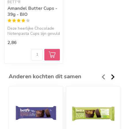
BETT'R
Amandel Butter Cups -
39g - BIO
Deze heerlijke Chocolade
Notenpasta Cups zijn gevuld
met romige amandelpasta
2,86
en ...
Anderen kochten dit samen