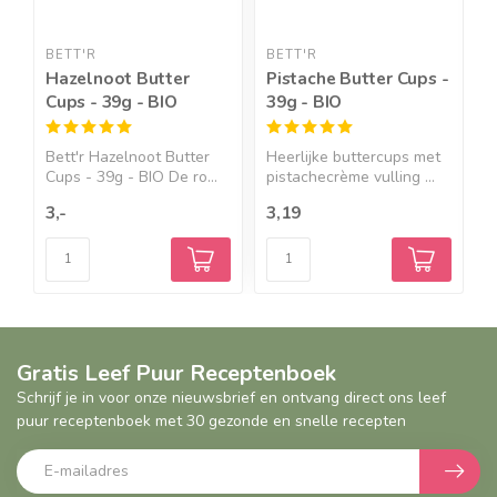
BETT'R
BETT'R
B
Hazelnoot Butter
Pistache Butter Cups -
C
Cups - 39g - BIO
39g - BIO
H
Bett'r Hazelnoot Butter
Heerlijke buttercups met
B
Cups - 39g - BIO De ro...
pistachecrème vulling ...
H
b
3,-
3,19
2
Gratis Leef Puur Receptenboek
Schrijf je in voor onze nieuwsbrief en ontvang direct ons leef
puur receptenboek met 30 gezonde en snelle recepten