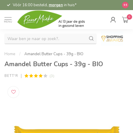
Vóór 16:00 besteld,
morgen
in huis*
5,
9.5
0
MENU
Home
/
Amandel Butter Cups - 39g - BIO
Amandel Butter Cups - 39g - BIO
(3)
BETT'R