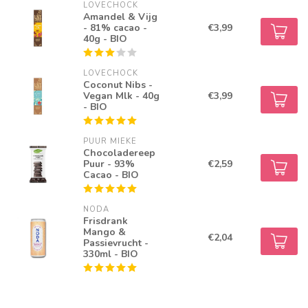
LOVECHOCK
Amandel & Vijg
- 81% cacao -
€3,99
40g - BIO
LOVECHOCK
Coconut Nibs -
Vegan Mlk - 40g
€3,99
- BIO
PUUR MIEKE
Chocoladereep
Puur - 93%
€2,59
Cacao - BIO
NODA
Frisdrank
Mango &
€2,04
Passievrucht -
330ml - BIO