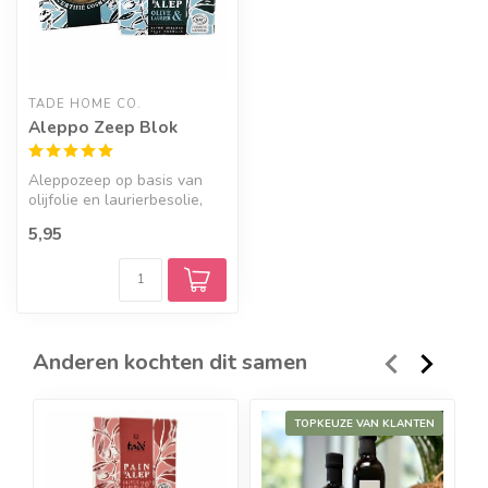
TADE HOME CO.
Aleppo Zeep Blok
Aleppozeep op basis van
olijfolie en laurierbesolie,
voor lichaam en gezicht.
5,95
De...
Anderen kochten dit samen
TOPKEUZE VAN KLANTEN