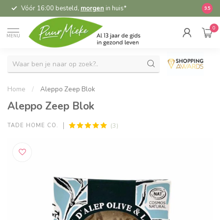
Vóór 16:00 besteld,
morgen
in huis*
5,
9.5
0
MENU
Home
/
Aleppo Zeep Blok
Aleppo Zeep Blok
(3)
TADE HOME CO.