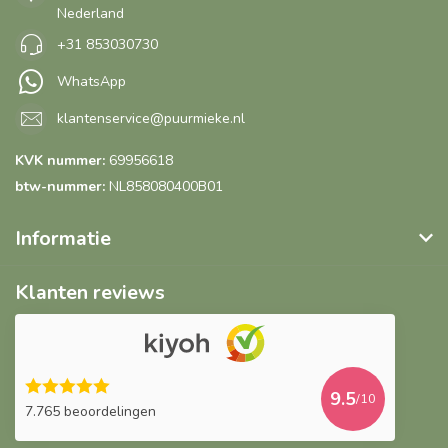
Nederland
+31 853030730
WhatsApp
klantenservice@puurmieke.nl
KVK nummer:
69956618
btw-nummer:
NL858080400B01
Informatie
Klanten reviews
9.5
/10
7.765 beoordelingen