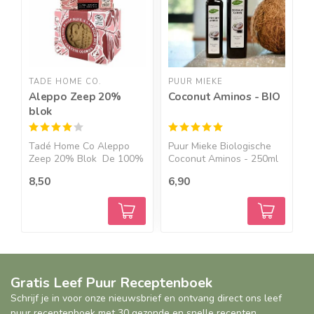
TADE HOME CO.
PUUR MIEKE
M
Aleppo Zeep 20%
Coconut Aminos - BIO
M
blok
O
Tadé Home Co Aleppo
Puur Mieke Biologische
M
Zeep 20% Blok De 100%
Coconut Aminos - 250ml
K
nat...
&...
F
8,50
6,90
6
Gratis Leef Puur Receptenboek
Schrijf je in voor onze nieuwsbrief en ontvang direct ons leef
puur receptenboek met 30 gezonde en snelle recepten