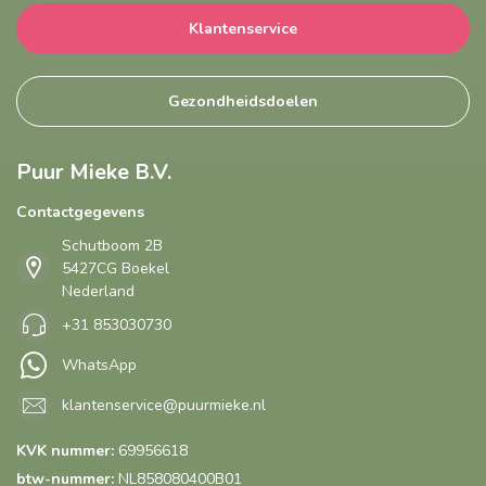
Klantenservice
Gezondheidsdoelen
Puur Mieke B.V.
Contactgegevens
Schutboom 2B
5427CG Boekel
Nederland
+31 853030730
WhatsApp
klantenservice@puurmieke.nl
KVK nummer:
69956618
btw-nummer:
NL858080400B01