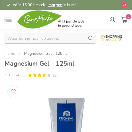
Vóór 16:00 besteld,
morgen
in huis*
5,
9.5
0
MENU
Home
/
Magnesium Gel - 125ml
Magnesium Gel - 125ml
(2)
ZECHSAL