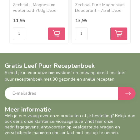
Zechsal - Magnesium
Zechsal Pure Magnesium
P
voetenbad 750g Deze
Deodorant - 75ml Deze
B
pure M...
n...
B
11,95
13,95
8
Gratis Leef Puur Receptenboek
Schrijf je in voor onze nieuwsbrief en ontvang direct ons leef
puur receptenboek met 30 gezonde en snelle recepten
Meer informatie
Heb je een vraag over onze producten of je bestelling? Bekijk dan
ook eens onze klantenservicepagina. Je vindt hier onze
bedrijfsgegevens, antwoorden op veelgestelde vragen en
verschillende manieren om contact met ons op te nemen.