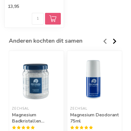
opgenomen door het
13,95
lichaam. ...
Anderen kochten dit samen
ZECHSAL
ZECHSAL
P
Magnesium
Magnesium Deodorant
B
Badkristallen
75ml
4
Voetenbad - 750g