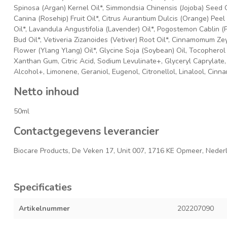
Spinosa (Argan) Kernel Oil*, Simmondsia Chinensis (Jojoba) Seed O
Canina (Rosehip) Fruit Oil*, Citrus Aurantium Dulcis (Orange) Pee
Oil*, Lavandula Angustifolia (Lavender) Oil*, Pogostemon Cablin (P
Bud Oil*, Vetiveria Zizanoides (Vetiver) Root Oil*, Cinnamomum Z
Flower (Ylang Ylang) Oil*, Glycine Soja (Soybean) Oil, Tocopherol (
Xanthan Gum, Citric Acid, Sodium Levulinate+, Glyceryl Caprylate
Alcohol+, Limonene, Geraniol, Eugenol, Citronellol, Linalool, Cinna
Netto inhoud
50ml
Contactgegevens leverancier
Biocare Products, De Veken 17, Unit 007, 1716 KE Opmeer, Neder
Specificaties
Artikelnummer
202207090