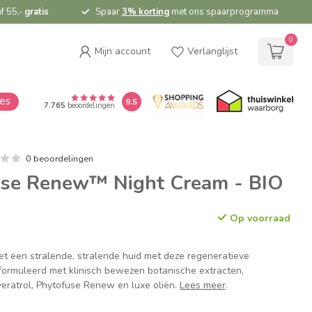
f 55,-
gratis
Spaar
3% korting
met ons spaarprogramma
0
Mijn account
Verlanglijst
ies
9.5
7.765
beoordelingen
0 beoordelingen
use Renew™ Night Cream - BIO
Op voorraad
 een stralende, stralende huid met deze regeneratieve
ormuleerd met klinisch bewezen botanische extracten,
ratrol, Phytofuse Renew en luxe oliën.
Lees meer
.