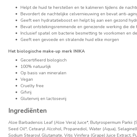
Helpt de huid te herstellen en te kalmeren tijdens de nachtr
Bevordert de nachtelijke celvernieuwing en bevat anti-agi
Geeft een hydratatieboost en helpt bij aan een gezond hyd
Bevat ontstekingsremmende en genezende werking die de 
Inclusief spatel om bacterie besmetting te voorkomen en d
Geeft een gevoede en stralende huid elke morgen
Het biologische make-up merk INIKA
Gecertifieerd biologisch
100% natuurlijk
Op basis van mineralen
Vegan
Cruelty free
Gifvrij
Glutenvrij en lactosevrij
Ingrediënten
Aloe Barbadensis Leaf (Aloe Vera) Juice*, Butyrospermum Parkii 
Seed Oil*, Cetearyl Alcohol, Propanediol, Water (Aqua), Selaginella
Sodium Stearoyl Glutamate, Vitis Vinifera (Grape) Juice Extract,