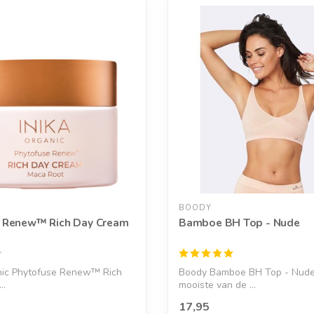
BOODY
e Renew™ Rich Day Cream
Bamboe BH Top - Nude
nic Phytofuse Renew™ Rich
Boody Bamboe BH Top - Nude
..
mooiste van de ...
17,95