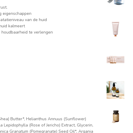
ust.
ng eigenschappen
ratatieniveau van de huid
huid kalmeert
e houdbaarheid te verlengen
(Shea) Butter*, Helianthus Annuus (Sunflower)
 Lepidophylla (Rose of Jericho) Extract, Glycerin,
 Punica Granatum (Pomegranate) Seed Oil*, Argania