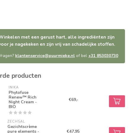
Winkelen met een gerust hart, alle ingrediënten zijn
voor je nagekeken en zijn vrij van schadelijke stoffen.
Vragen?
klantenservice@puurmieke.nl
of bel
+31 853030730
rde producten
INIKA
Phytofuse
Renew™ Rich
€69,-
Night Cream -
BIO
ZECHSAL
Gezichtscrème
pure elements -
€47,95