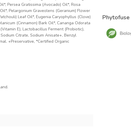
il*, Persea Gratissima (Avocado) Oil*, Rosa
l Oil*, Pelargonium Graveolens (Geranium) Flower
Phytofuse
atchouli) Leaf Oil*, Eugenia Caryophyllus (Clove)
eylanicum (Cinnamon) Bark Oil*, Cananga Odorata
Vitamin E), Lactobacillus Ferment (Probiotic),
Biolo
, Sodium Citrate, Sodium Anisate+, Benzyl
mal. +Preservative, *Certified Organic
land.