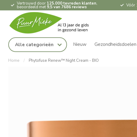
Vertrouwd door
125.000 tevreden klanten
,
Vóór 
beoordeeld met
9,5 van 7686 reviews
Nieuw
Gezondheidsdoelen
Alle categorieën
Home
/
Phytofuse Renew™ Night Cream - BIO