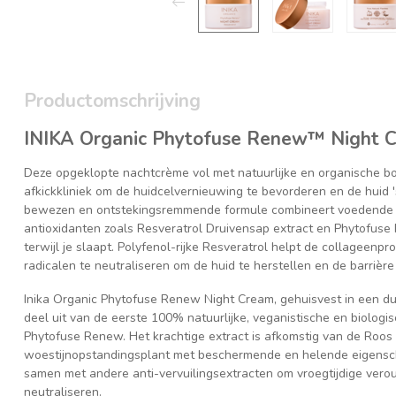
Productomschrijving
INIKA Organic Phytofuse Renew™ Night 
Deze opgeklopte nachtcrème vol met natuurlijke en organische bot
afkickkliniek om de huidcelvernieuwing te bevorderen en de huid 
bewezen en ontstekingsremmende formule combineert voedende 
antioxidanten zoals Resveratrol Druivensap extract en Phytofus
terwijl je slaapt. Polyfenol-rijke Resveratrol helpt de collageenprod
radicalen te neutraliseren om de huid te herstellen en de barrière 
Inika Organic Phytofuse Renew Night Cream, gehuisvest in een d
deel uit van de eerste 100% natuurlijke, veganistische en biologis
Phytofuse Renew. Het krachtige extract is afkomstig van de Roos
woestijnopstandingsplant met beschermende en helende eigensch
samen met andere anti-vervuilingsextracten om vroegtijdige verou
neutraliseren.