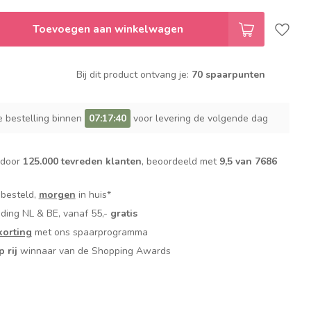
Toevoegen aan winkelwagen
Bij dit product ontvang je:
70 spaarpunten
e bestelling binnen
07:17:39
voor levering de volgende dag
 door
125.000 tevreden klanten
, beoordeeld met
9,5 van 7686
 besteld,
morgen
in huis*
nding NL & BE, vanaf 55,-
gratis
orting
met ons spaarprogramma
p rij
winnaar van de Shopping Awards