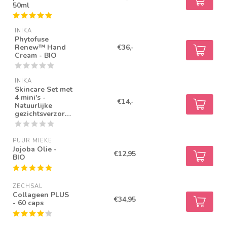
50ml
INIKA
Phytofuse
Renew™ Hand
€36,-
Cream - BIO
INIKA
Skincare Set met
4 mini's -
€14,-
Natuurlijke
gezichtsverzorging
PUUR MIEKE
Jojoba Olie -
€12,95
BIO
ZECHSAL
Collageen PLUS
€34,95
- 60 caps