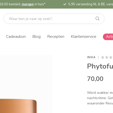
16:00 besteld,
morgen
in huis*
5,95 verzending NL & BE, vana
Cadeaubon
Blog
Recepten
Klantenservice
Act
INIKA
Phytof
70,00
Word wakker met
nachtcrème. Gef
waaronder Resve