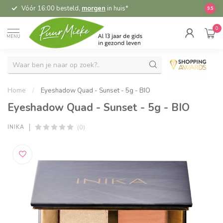
5,95 verzending NL & BE, vanaf 55,-
gratis
9.5
0
MENU
Home
/
Eyeshadow Quad - Sunset - 5g - BIO
Eyeshadow Quad - Sunset - 5g - BIO
(0)
INIKA