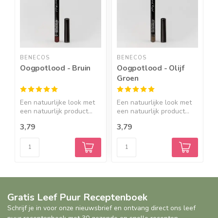
BENECOS
BENECOS
R
Oogpotlood - Bruin
Oogpotlood - Olijf
G
Groen
z
-
Een natuurlijke look met
Een natuurlijke look met
R
een natuurlijk product...
een natuurlijk product...
z
3,79
3,79
2
Gratis Leef Puur Receptenboek
Schrijf je in voor onze nieuwsbrief en ontvang direct ons leef