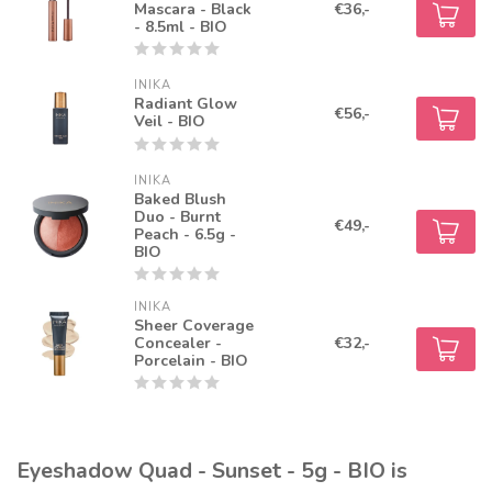
Mascara - Black
€36,-
- 8.5ml - BIO
INIKA
Radiant Glow
€56,-
Veil - BIO
INIKA
Baked Blush
Duo - Burnt
€49,-
Peach - 6.5g -
BIO
INIKA
Sheer Coverage
Concealer -
€32,-
Porcelain - BIO
Eyeshadow Quad - Sunset - 5g - BIO is