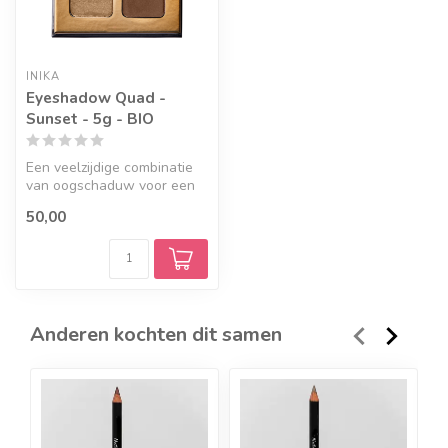
INIKA
Eyeshadow Quad -
Sunset - 5g - BIO
Een veelzijdige combinatie
van oogschaduw voor een
verscheidenheid aan
50,00
ooglooks...
Anderen kochten dit samen