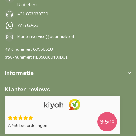
Nederland
+31 853030730
WhatsApp
klantenservice@puurmieke.nl
KVK nummer:
69956618
btw-nummer:
NL858080400B01
Informatie
Klanten reviews
9.5
/10
7.765 beoordelingen