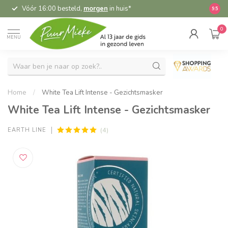
Vóór 16:00 besteld,
morgen
in huis*
5,
9.5
0
MENU
Home
/
White Tea Lift Intense - Gezichtsmasker
White Tea Lift Intense - Gezichtsmasker
(4)
EARTH LINE