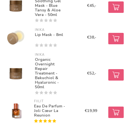
Soothing Gel
Mask - Blue
€45,-
Tansy & Aloe
Vera - 50ml
INIKA
Lip Mask - 8ml
€38,-
INIKA
Organic
Overnight
Repair
Treatment -
€52,-
Bakuchiol &
Hyaluronic -
50ml
FIILIT
Eau De Parfum -
Joli Cœur La
€19,99
Reunion