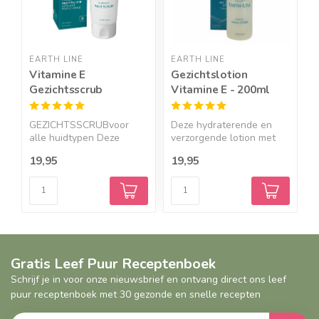
EARTH LINE
EARTH LINE
E
Vitamine E
Gezichtslotion
W
Gezichtsscrub
Vitamine E - 200ml
D
GEZICHTSSCRUBvoor
Deze hydraterende en
W
alle huidtypen Deze
verzorgende lotion met
D
soepele ...
alo...
N
19,95
19,95
3
Gratis Leef Puur Receptenboek
Schrijf je in voor onze nieuwsbrief en ontvang direct ons leef
puur receptenboek met 30 gezonde en snelle recepten