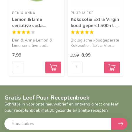
BEN & ANNA
PUUR MIEKE
P
Lemon & Lime
Kokosolie Extra Virgin
B
sensitive soda
koud geperst 500ml –
4
deodorant stick - 40g
BIO
Ben & Anna Lemon &
Biologische koudgeperste
P
Lime sensitive soda
Kokosolie - Extra Vier...
B
deodoran...
B
7,99
8,99
8
9,99
Gratis Leef Puur Receptenboek
Schrijf je in voor onze nieuwsbrief en ontvang direct ons leef
puur receptenboek met 30 gezonde en snelle recepten