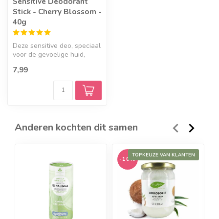
Sensitive Deodorant
Stick - Cherry Blossom -
40g
Deze sensitive deo, speciaal
voor de gevoelige huid,
heeft een zacht geuren
7,99
pall...
Anderen kochten dit samen
TOPKEUZE VAN KLANTEN
-10%