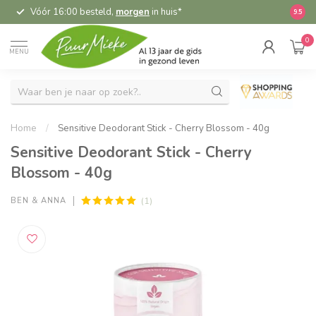
Vóór 16:00 besteld,
morgen
in huis*
5,
9.5
0
MENU
Home
/
Sensitive Deodorant Stick - Cherry Blossom - 40g
Sensitive Deodorant Stick - Cherry
Blossom - 40g
(1)
BEN & ANNA