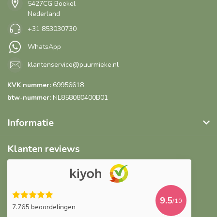
5427CG Boekel
Nederland
+31 853030730
WhatsApp
klantenservice@puurmieke.nl
KVK nummer:
69956618
btw-nummer:
NL858080400B01
Informatie
Klanten reviews
9.5
/10
7.765 beoordelingen