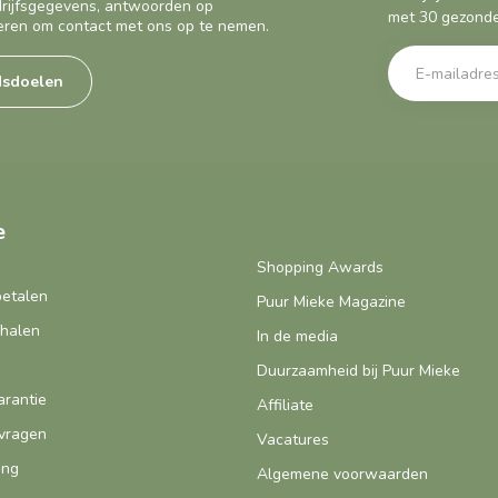
edrijfsgegevens, antwoorden op
met 30 gezonde
eren om contact met ons op te nemen.
dsdoelen
e
Shopping Awards
betalen
Puur Mieke Magazine
fhalen
In de media
Duurzaamheid bij Puur Mieke
arantie
Affiliate
vragen
Vacatures
ing
Algemene voorwaarden