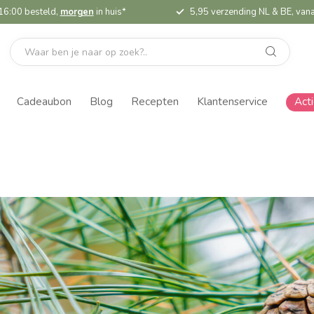
16:00 besteld,
morgen
in huis*
5,95 verzending NL & BE, vana
Cadeaubon
Blog
Recepten
Klantenservice
Act