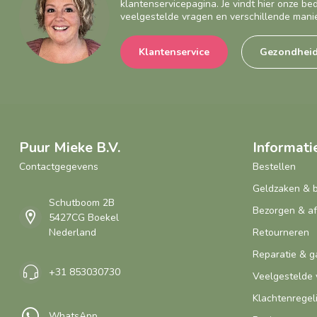
klantenservicepagina. Je vindt hier onze b
veelgestelde vragen en verschillende mani
Klantenservice
Gezondhei
Puur Mieke B.V.
Informati
Contactgegevens
Bestellen
Geldzaken & 
Schutboom 2B
Bezorgen & a
5427CG Boekel
Nederland
Retourneren
Reparatie & g
+31 853030730
Veelgestelde 
Klachtenregel
WhatsApp