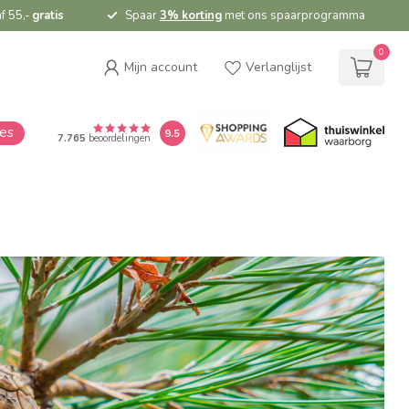
f 55,-
gratis
Spaar
3% korting
met ons spaarprogramma
0
Mijn account
Verlanglijst
ies
9.5
7.765
beoordelingen