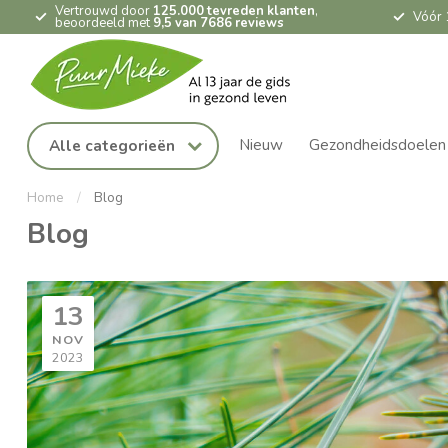
Vertrouwd door
125.000 tevreden klanten
,
Vóór 
beoordeeld met
9,5 van 7686 reviews
Nieuw
Gezondheidsdoelen
Alle categorieën
Home
/
Blog
Blog
13
NOV
2023