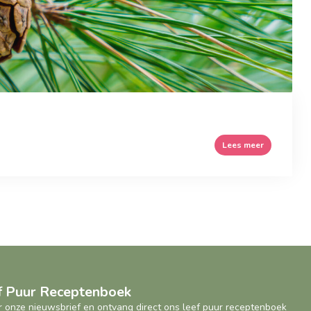
Lees meer
ef Puur Receptenboek
oor onze nieuwsbrief en ontvang direct ons leef puur receptenboek