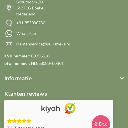
Schutboom 2B
5427CG Boekel
Nederland
+31 853030730
WhatsApp
klantenservice@puurmieke.nl
KVK nummer:
69956618
btw-nummer:
NL858080400B01
Informatie
Klanten reviews
9.5
/10