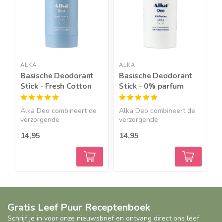
ALKA
ALKA
A
Basische Deodorant
Basische Deodorant
B
Stick - Fresh Cotton
Stick - 0% parfum
S
Alka Deo combineert de
Alka Deo combineert de
A
verzorgende
verzorgende
v
eigenschappe...
eigenschappe...
e
14,95
14,95
9
Gratis Leef Puur Receptenboek
Schrijf je in voor onze nieuwsbrief en ontvang direct ons leef