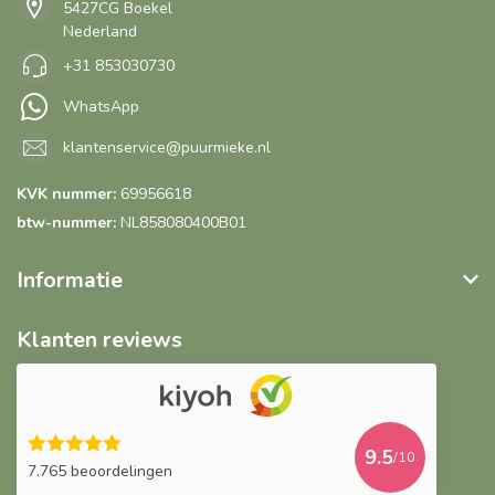
5427CG Boekel
Nederland
+31 853030730
WhatsApp
klantenservice@puurmieke.nl
KVK nummer:
69956618
btw-nummer:
NL858080400B01
Informatie
Klanten reviews
9.5
/10
7.765 beoordelingen