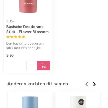
ALKA
Basische Deodorant
Stick - Flower Blossom
Een basische deodorant
stick met een heerlijke
bloemige geur. Vrij van
9,95
aluminium...
Anderen kochten dit samen