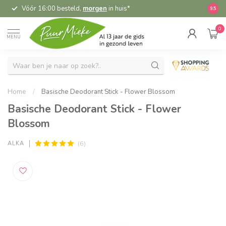
Vóór 16:00 besteld,
morgen
in huis*
5,
9.5
0
MENU
Home
/
Basische Deodorant Stick - Flower Blossom
Basische Deodorant Stick - Flower
Blossom
(6)
ALKA