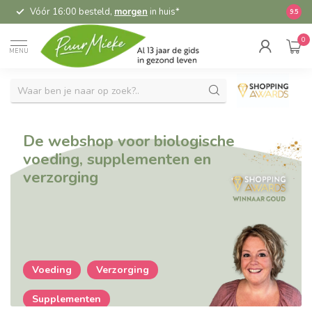
Vóór 16:00 besteld,
morgen
in huis*
5,
9.5
0
MENU
De webshop voor biologische
voeding, supplementen en
verzorging
Voeding
Verzorging
Supplementen