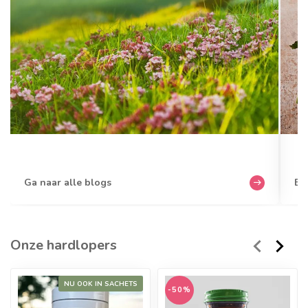
Ga naar alle blogs
Bek
Onze hardlopers
NU OOK IN SACHETS
-50%