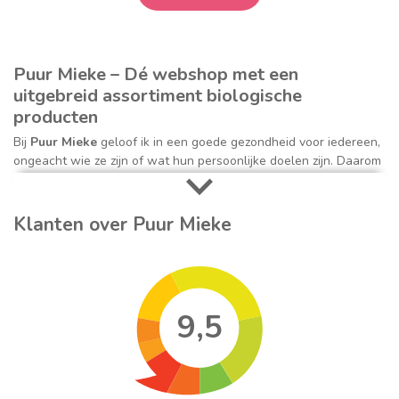
Puur Mieke – Dé webshop met een
uitgebreid assortiment biologische
producten
Bij
Puur Mieke
geloof ik in een goede gezondheid voor iedereen,
ongeacht wie ze zijn of wat hun persoonlijke doelen zijn. Daarom
zetten we ons bij onze online winkel in om de grootste
natuurlijke, biologische, en milieuvriendelijke artikelen tegen de
beste prijs aan te bieden. Ik ben enthousiast over alle aspecten
Klanten over Puur Mieke
van natuurlijke geneeswijzen en gezonde
voeding
, en ik streef
ernaar de grootste selectie natuurlijke producten te bieden die er
is.
De missie van Puur Mieke
9,5
De missie van Puur Mieke is het aanbieden van gezonde voeding,
hoogwaardige vitamines en supplementen, natuurlijke
lichaamsverzorging, non toxic keuken- en schoonmaakartikelen
en alles wat je verder nodig hebt om een puur en bewust leven