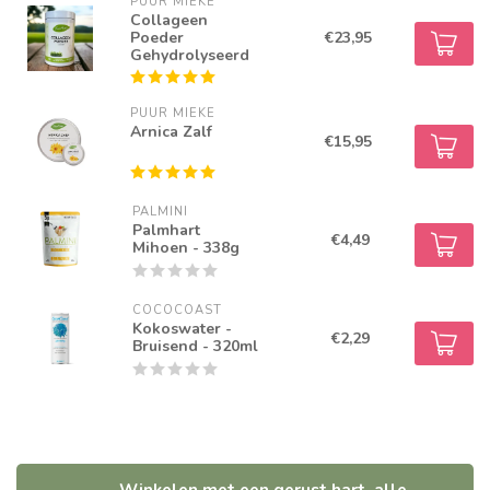
PUUR MIEKE
Collageen
Poeder
€23,95
Gehydrolyseerd
PUUR MIEKE
Arnica Zalf
€15,95
PALMINI
Palmhart
€4,49
Mihoen - 338g
COCOCOAST
Kokoswater -
€2,29
Bruisend - 320ml
Winkelen met een gerust hart, alle