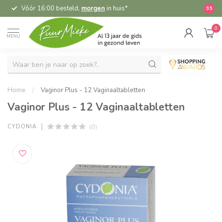
Vóór 16:00 besteld,
morgen
in huis*
5,
9.5
0
MENU
Home
/
Vaginor Plus - 12 Vaginaaltabletten
Vaginor Plus - 12 Vaginaaltabletten
(0)
CYDONIA