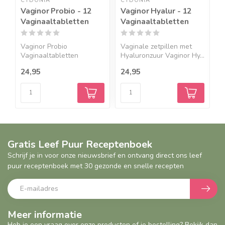
CYDONIA
CYDONIA
C
Vaginor Probio - 12
Vaginor Hyalur - 12
V
Vaginaaltabletten
Vaginaaltabletten
V
Vaginor Probio
Vaginale zetpillen met
V
Vaginaaltabletten
Hyaluronzuur Vaginor Hy...
v
Vaginor Probi...
r
24,95
24,95
2
Gratis Leef Puur Receptenboek
Schrijf je in voor onze nieuwsbrief en ontvang direct ons leef
puur receptenboek met 30 gezonde en snelle recepten
Meer informatie
Heb je een vraag over onze producten of je bestelling? Bekijk dan