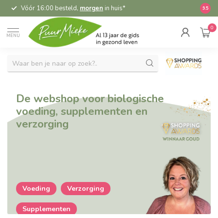
Vóór 16:00 besteld,
morgen
in huis*
5,
9.5
0
MENU
De webshop voor biologische
voeding, supplementen en
verzorging
Voeding
Verzorging
Supplementen