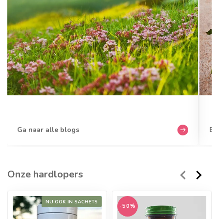
Ga naar alle blogs
Bek
Onze hardlopers
NU OOK IN SACHETS
-50%