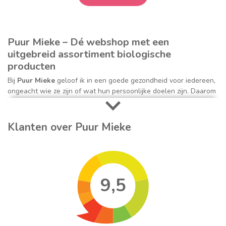
Puur Mieke – Dé webshop met een
uitgebreid assortiment biologische
producten
Bij
Puur Mieke
geloof ik in een goede gezondheid voor iedereen,
ongeacht wie ze zijn of wat hun persoonlijke doelen zijn. Daarom
zetten we ons bij onze online winkel in om de grootste
natuurlijke, biologische, en milieuvriendelijke artikelen tegen de
beste prijs aan te bieden. Ik ben enthousiast over alle aspecten
Klanten over Puur Mieke
van natuurlijke geneeswijzen en gezonde
voeding
, en ik streef
ernaar de grootste selectie natuurlijke producten te bieden die er
is.
De missie van Puur Mieke
9,5
De missie van Puur Mieke is het aanbieden van gezonde voeding,
hoogwaardige vitamines en supplementen, natuurlijke
lichaamsverzorging, non toxic keuken- en schoonmaakartikelen
en alles wat je verder nodig hebt om een puur en bewust leven