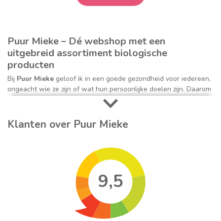
Puur Mieke – Dé webshop met een
uitgebreid assortiment biologische
producten
Bij
Puur Mieke
geloof ik in een goede gezondheid voor iedereen,
ongeacht wie ze zijn of wat hun persoonlijke doelen zijn. Daarom
zetten we ons bij onze online winkel in om de grootste
natuurlijke, biologische, en milieuvriendelijke artikelen tegen de
beste prijs aan te bieden. Ik ben enthousiast over alle aspecten
Klanten over Puur Mieke
van natuurlijke geneeswijzen en gezonde
voeding
, en ik streef
ernaar de grootste selectie natuurlijke producten te bieden die er
is.
De missie van Puur Mieke
9,5
De missie van Puur Mieke is het aanbieden van gezonde voeding,
hoogwaardige vitamines en supplementen, natuurlijke
lichaamsverzorging, non toxic keuken- en schoonmaakartikelen
en alles wat je verder nodig hebt om een puur en bewust leven