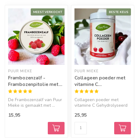
MEEST VERKOCHT
BESTE KEUS
PUUR MIEKE
PUUR MIEKE
Frambozenzalf -
Collageen poeder met
Frambozenpitolie met
vitamine C
Bio Shea Butter
gehydrolyseerd - 300g
De Frambozenzalf van Puur
Collageen poeder met
Mieke is gemaakt met ...
vitamine C Gehydrolyseerd
...
15,95
25,95