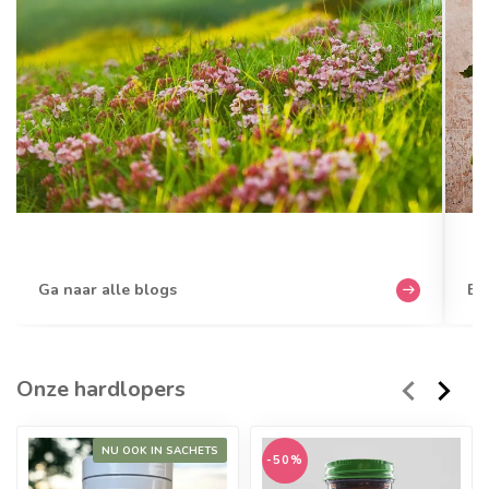
Ga naar alle blogs
Bek
Onze hardlopers
NU OOK IN SACHETS
-50%