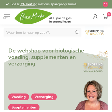
Spaar
3% korting
met ons spaarprogramma
9.5
0
MENU
De webshop voor biologische
voeding, supplementen en
verzorging
Voeding
Verzorging
Supplementen